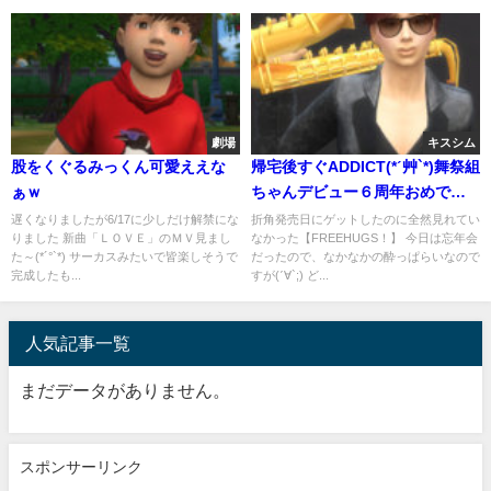
劇場
キスシム
股をくぐるみっくん可愛ええな
帰宅後すぐADDICT(*ˊ艸`*)舞祭組
ぁｗ
ちゃんデビュー６周年おめでと
うございます～！
遅くなりましたが6/17に少しだけ解禁にな
折角発売日にゲットしたのに全然見れてい
りました 新曲「ＬＯＶＥ」のＭＶ見まし
なかった【FREEHUGS！】 今日は忘年会
た～(*´°`*) サーカスみたいで皆楽しそうで
だったので、なかなかの酔っぱらいなので
完成したも...
すが(ˊ∀`;) ど...
人気記事一覧
まだデータがありません。
スポンサーリンク