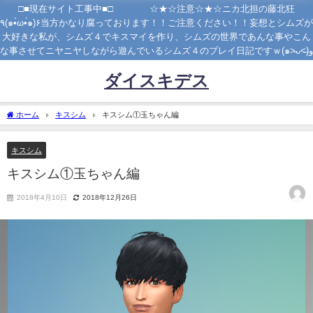
□■現在サイト工事中■□ ☆★☆注意☆★☆ニカ北担の藤北狂
٩(๑•̀ω•́๑)۶当方かなり腐っております！！ご注意ください！！妄想とシムズが
大好きな私が、シムズ４でキスマイを作り、シムズの世界であんな事やこん
な事させてニヤニヤしながら遊んでいるシムズ４のプレイ日記ですｗ(๑˃̵ᴗ˂̵)و
ダイスキデス
ホーム
キスシム
キスシム①玉ちゃん編
キスシム
キスシム①玉ちゃん編
2018年4月10日
2018年12月26日