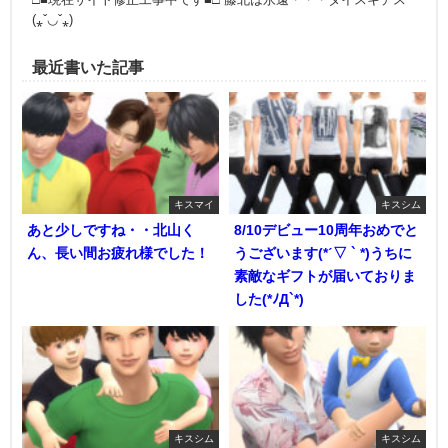
(⁎ˇ◡ˇ⁎)
最近書いた記事
キスマイ
キスシム
あと少しですね・・北山く
8/10デビュー10周年おめでと
ん、長い間お疲れ様でした！
うございます(*ˊ▽ ` *)うちに
素敵なギフトが届いておりま
した(*ﾉД`*)
キスシム
キスシム