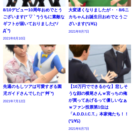
8/10デビュー10周年おめでとう
大変遅くなりましたが・・8/6ニ
ございます(*ˊ▽ ` *)うちに素敵な
カちゃんお誕生日おめでとうご
ギフトが届いておりました(*ﾉ
ざいます(*≧∀≦)
Д`*)
2021年8月7日
2021年8月10日
先週のもしツアは可愛すぎる園
【10万円でできるかな】悲しそ
児ガイドさんでした(*ˊ艸`*)
うな顔の横尾さんｗ宮っちの俺
が買ってあげるって優しいなぁ
2021年7月12日
ｗファン投票第1位は
「A.D.D.I.C.T.」本家俺たち！！
(*≧∀≦)
2021年6月7日