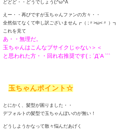
どどど・・どうでしょう(;^ω^A
えー・・再びですが玉ちゃんファンの方々・・
全然似てなくて申し訳ございません┏（ ;〃>ω<〃 ）┓
これを見て
あ・・無理だ。
玉ちゃんはこんなブサイクじゃない＞＜
と思われた方・・回れ右推奨です(；´Д`A ```
玉ちゃんポイント☆
とにかく、髪型が困りました・・
デフォルトの髪型で玉ちゃんぽいのが無い！
どうしようかなって散々悩んだあげく