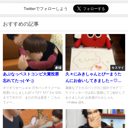
Twitterでフォローしよう
おすすめの記事
劇場
キスマイ
あぶなっベストコンビ大賞投票
久々にみきしゃんとぴーまうた
忘れてたっ(･∀･;)
んにお会いしてきました～♡プ
ラカゴバッグもご紹介(*ˊ▽ ` *)
ギリギリせーふｗｗ 只今バッチリメール
素敵なプラカゴバッグのご紹介です(*ˊ▽ `
投票いたしました(bﾟv`*)ｱﾌﾞﾈｱﾌﾞﾈｗ 5/31
*) ツイッタ―では先に投稿してご紹介して
までですので、まだの方は是非！ こちら
おりましたが お友達のりかしゃん
でメー...
⇒Follow @A...