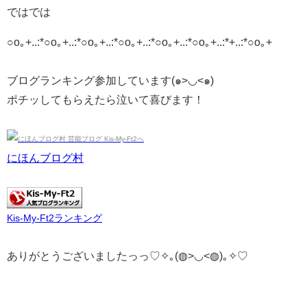
ではでは
○o｡+..:*○o｡+..:*○o｡+..:*○o｡+..:*○o｡+..:*○o｡+..:*+..:*○o｡+
ブログランキング参加しています(๑>◡<๑)
ポチッしてもらえたら泣いて喜びます！
にほんブログ村
Kis-My-Ft2ランキング
ありがとうございましたっっ♡✧｡(◍>◡<◍)｡✧♡