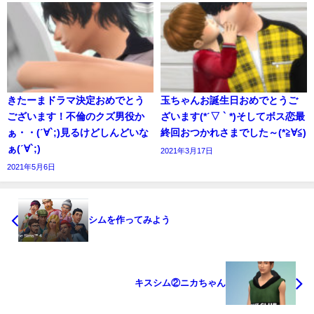
きたーまドラマ決定おめでとう
玉ちゃんお誕生日おめでとうご
ございます！不倫のクズ男役か
ざいます(*ˊ▽ ` *)そしてボス恋最
ぁ・・(ˊ∀`;)見るけどしんどいな
終回おつかれさまでした～(*≧∀≦)
ぁ(ˊ∀`;)
2021年3月17日
2021年5月6日
シムを作ってみよう
キスシム②ニカちゃん