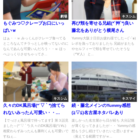
劇場
キスシム
もぐみつ♡クレープお口にいっ
再び頬を寄せる兄組(*´艸`*)良い
ぱいｗ
藤北をありがとう横尾さん
はぁ・・ｗ みっくんがクレープ食べてる
Yummy大阪２日目お疲れ様でした～(´ᵕ`๑)
ところなんてチラっとしか映ってないのに
レポを漁っておりましたら 兄組がまたも
なんであんな可愛いんだろう・・ｗ ほっ
やセルフィーで頬を寄せていたそうな
ぺぷっくりさせちゃってさ...
（*'∀'人） と...
キスシム
キスマイ
久々のDK風呂場(*ˊ▽ ` *)捨てら
続・藤北メインのYummy感想
れないみったん可愛い・・
(≧▽≦)名古屋ネタバレあり
(*ˊ﹃`*)
【でっけぇ風呂場で待ってます】第３話見
楽しかった名古屋から日が経ち 大分記憶
ました～(*ˊ▽ ` *) 久々のDK風呂場(*≧∀≦)
が薄くなってきましたが・・ Yummyの感
相変わらずみったんも勝利くんも可愛いで
想もう少し続けていきたいと思いますｗ
すねぇ...
（覚えてる範囲ですがｗ...