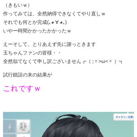
（きもいｗ）
作ってみては、全然納得できなくてやり直しｗ
それでも何とか完成(｡◕ ∀ ◕｡)
いやー時間かかったかかったｗ
えーそして、とりあえず先に謝っときます
玉ちゃんファンの皆様・・
全然似てなくて申し訳ございません┏（ ;〃>ω<〃 ）┓
試行錯誤の末の結果が
これですｗ