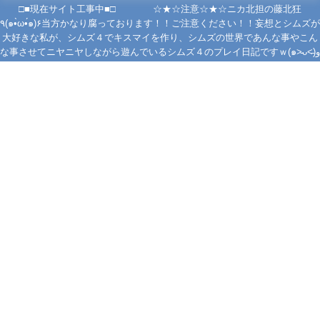
□■現在サイト工事中■□ ☆★☆注意☆★☆ニカ北担の藤北狂
٩(๑•̀ω•́๑)۶当方かなり腐っております！！ご注意ください！！妄想とシムズが
大好きな私が、シムズ４でキスマイを作り、シムズの世界であんな事やこん
な事させてニヤニヤしながら遊んでいるシムズ４のプレイ日記ですｗ(๑˃̵ᴗ˂̵)و