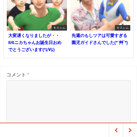
キスシム
キスシム
大変遅くなりましたが・・
先週のもしツアは可愛すぎる
8/6ニカちゃんお誕生日おめ
園児ガイドさんでした(*ˊ艸`*)
でとうございます(*≧∀≦)
コメント
*
名前
*