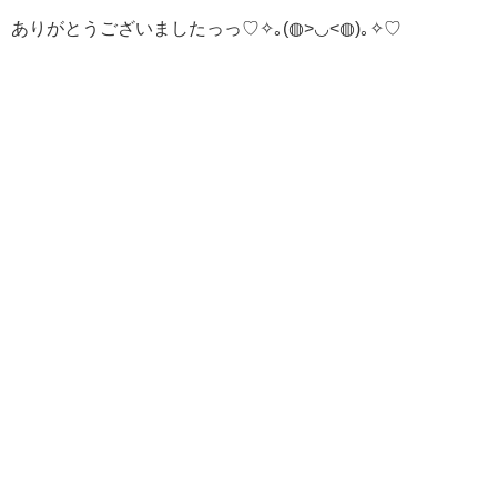
ありがとうございましたっっ♡✧｡(◍>◡<◍)｡✧♡