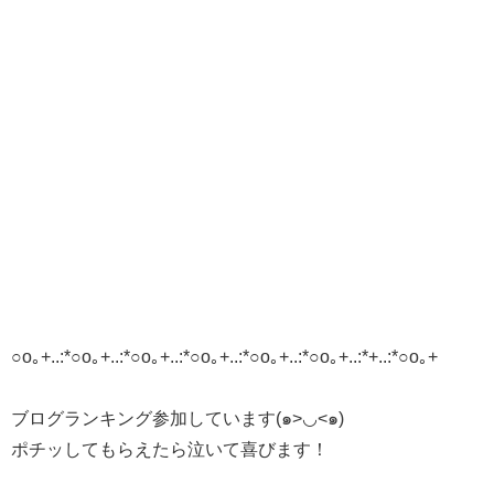
○o｡+..:*○o｡+..:*○o｡+..:*○o｡+..:*○o｡+..:*○o｡+..:*+..:*○o｡+
ブログランキング参加しています(๑>◡<๑)
ポチッしてもらえたら泣いて喜びます！