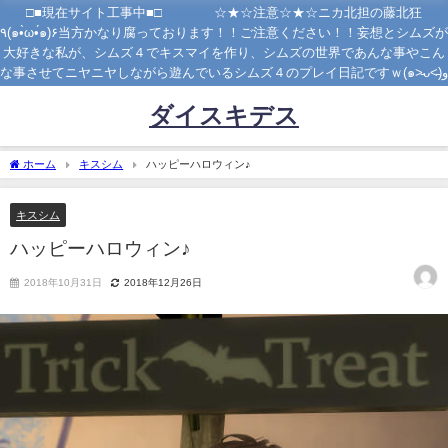
□■現在サイト工事中■□ ☆★☆注意☆★☆ニカ北担の藤北狂
٩(๑•̀ω•́๑)۶当方かなり腐っております！！ご注意ください！！妄想とシムズが
大好きな私が、シムズ４でキスマイを作り、シムズの世界であんな事やこん
な事させてニヤニヤしながら遊んでいるシムズ４のプレイ日記ですｗ(๑˃̵ᴗ˂̵)و
ダイスキデス
ホーム
キスシム
ハッピーハロウィン♪
キスシム
ハッピーハロウィン♪
2018年10月31日
2018年12月26日