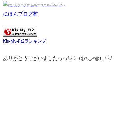
にほんブログ村
Kis-My-Ft2ランキング
ありがとうございましたっっ♡✧｡(◍>◡<◍)｡✧♡