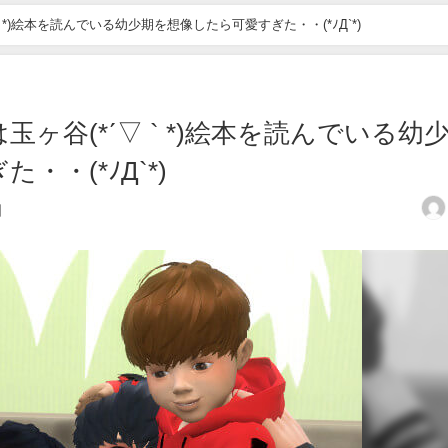
 *)絵本を読んでいる幼少期を想像したら可愛すぎた・・(*ﾉД`*)
ヶ谷(*ˊ▽ ` *)絵本を読んでいる幼
・(*ﾉД`*)
日