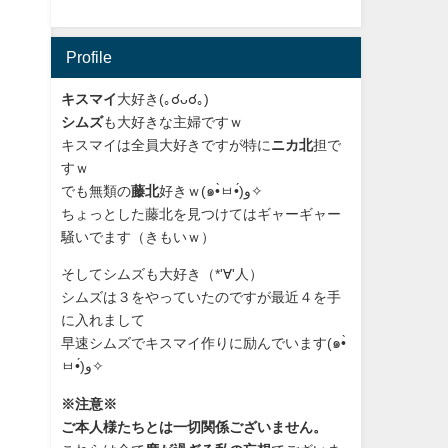
Profile
キスマイ
大好き(｡☌ᴗ☌｡)
シムズ
も大好きな主婦ですｗ
キスマイは全員大好きですが特に
ニカ北
担で
すｗ
でも無類の
藤北
好きｗ(๑•̀ㅂ•́)و✧
ちょっとした藤北を見つけてはギャーギャー
騒いでます（きもいｗ）
そしてシムズも大好き（*'∀'人）
シムズは３をやっていたのですが最近４を手
に入れまして
早速シムズでキスマイ作りに励んでいます(๑•̀
ㅂ•́)و✧
※注意※
ご本人様たちとは一切関係ございません。