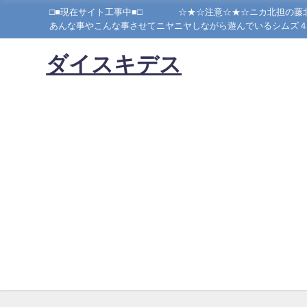
□■現在サイト工事中■□ ☆★☆注意☆★☆ニカ北担の藤北狂٩(๑•̀ω•́๑)۶当方かなり腐っております！！ご注意ください！！妄想とシムズが大好きな私が、シムズ４でキスマイを作り、シム
ダイスキデス