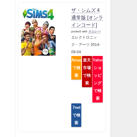
ザ・シムズ 4
通常版 [オンラ
インコード]
posted with
カエレバ
エレクトロニッ
ク・アーツ 2014-
09-04
Amazon
楽天
Yahoo
で検
市場
ショ
索
で検
ッピ
索
ング
で検
索
7net
で検
索