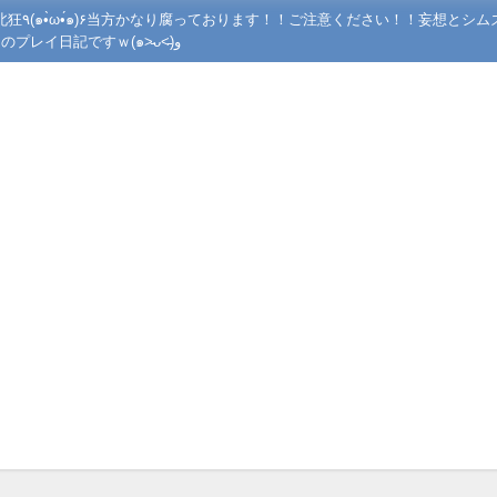
ズの世界で
あんな事やこんな事させてニヤニヤしながら遊んでいるシムズ４のプレイ日記ですｗ(๑˃̵ᴗ˂̵)و