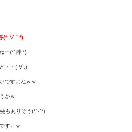
▽ ` *)
(*ˊ艸`*)
・(ˊ∀`;)
いですよねｗｗ
うかｗ
もありそう(*ˊᵕˋ*)
です←ｗ