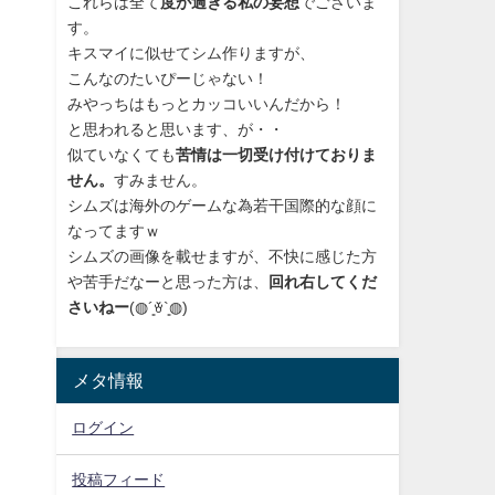
これらは全て
度が過ぎる私の妄想
でございま
す。
キスマイに似せてシム作りますが、
こんなのたいぴーじゃない！
みやっちはもっとカッコいいんだから！
と思われると思います、が・・
似ていなくても
苦情は一切受け付けておりま
せん。
すみません。
シムズは海外のゲームな為若干国際的な顔に
なってますｗ
シムズの画像を載せますが、不快に感じた方
や苦手だなーと思った方は、
回れ右してくだ
さいねー
(◍´͈ꈊ`͈◍)
メタ情報
ログイン
投稿フィード