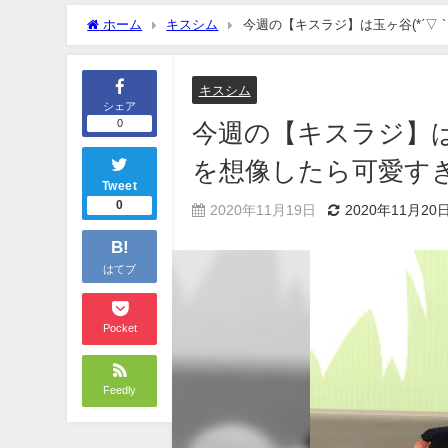
ホーム
キスシム
今週の【キスラジ】は玉ヶ谷(*ˊ▽ `
キスシム
シェア
0
今週の【キスラジ】は玉
を想像したら可愛すぎた・
Tweet
0
2020年11月19日
2020年11月20
B!
はてブ
Pocket
Feedly