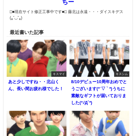
ちー
□■現在サイト修正工事中です■□ 藤北は永遠・・・ダイスキデス
(⁎ˇ◡ˇ⁎)
最近書いた記事
キスマイ
キスシム
あと少しですね・・北山く
8/10デビュー10周年おめでと
ん、長い間お疲れ様でした！
うございます(*ˊ▽ ` *)うちに
素敵なギフトが届いておりま
した(*ﾉД`*)