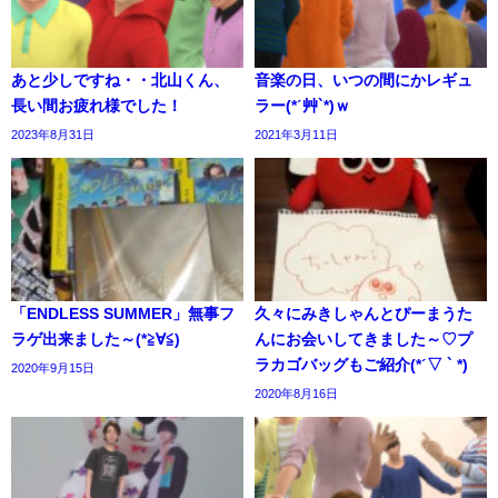
あと少しですね・・北山くん、
音楽の日、いつの間にかレギュ
長い間お疲れ様でした！
ラー(*ˊ艸`*)ｗ
2023年8月31日
2021年3月11日
「ENDLESS SUMMER」無事フ
久々にみきしゃんとぴーまうた
ラゲ出来ました～(*≧∀≦)
んにお会いしてきました～♡プ
ラカゴバッグもご紹介(*ˊ▽ ` *)
2020年9月15日
2020年8月16日