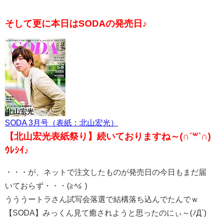
そして更に本日はSODAの発売日♪
SODA 3月号（表紙：北山宏光）
【北山宏光表紙祭り】続いておりますね～(∩ˊ꒳​ˋ∩)
ｳﾚｼｲ♪
・・・が、ネットで注文したものが発売日の今日もまだ届
いておらず・・・(≧ﾍ≦ )
うううートラさん試写会落選で結構落ち込んでたんでｗ
【SODA】みっくん見て癒されようと思ったのにぃ～(ﾉД`)