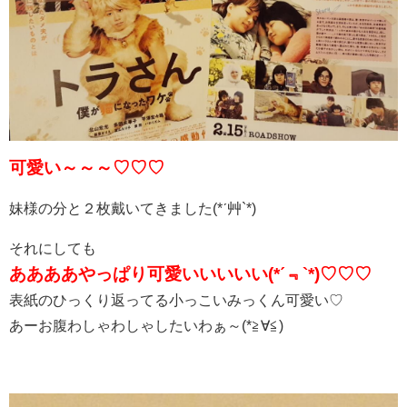
可愛い～～～♡♡♡
妹様の分と２枚戴いてきました(*ˊ艸`*)
それにしても
ああああやっぱり可愛いいいいい(*ˊ﹃`*)♡♡♡
表紙のひっくり返ってる小っこいみっくん可愛い♡
あーお腹わしゃわしゃしたいわぁ～(*≧∀≦)