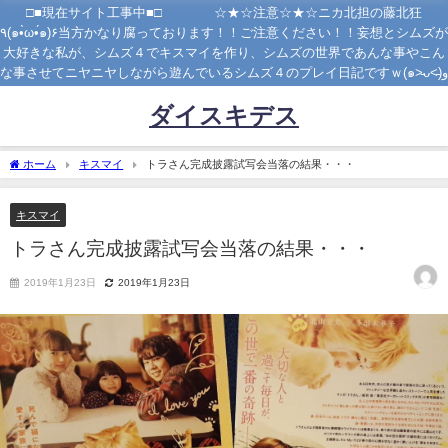
□■現在サイト工事中■□ ☆★☆注意☆★☆ニカ北担の藤北狂
٩(๑•̀ω•́๑)۶当方かなり腐っております！！ご注意ください！！妄想とシムズが
大好きな私が、シムズ４でキスマイを作り、シムズの世界であんな事やこん
な事させてニヤニヤしながら遊んでいるシムズ４のプレイ日記ですｗ(๑˃̵ᴗ˂̵)و
ダイスキデス
ホーム
キスマイ
トラさん完成披露試写会当落の結果・・・
キスマイ
トラさん完成披露試写会当落の結果・・・
2019年1月23日
2019年1月23日