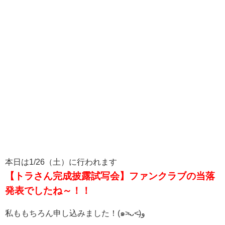
本日は1/26（土）に行われます
【トラさん完成披露試写会】ファンクラブの当落
発表でしたね～！！
私ももちろん申し込みました！(๑˃̵ᴗ˂̵)و