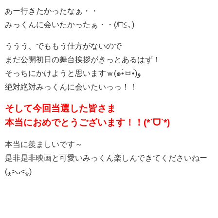
あー行きたかったなぁ・・
みっくんに会いたかったぁ・・(/□≦､)
ううう、でももう仕方がないので
まだ公開初日の舞台挨拶がきっとあるはず！
そっちにかけようと思いますｗ(๑•̀ㅂ•́)و
絶対絶対みっくんに会いたいっっ！！
そして今回当選した皆さま
本当におめでとうございます！！(*ˊᗜˋ*)
本当に羨ましいです～
是非是非映画と可愛いみっくん楽しんできてくださいねー
(⁎˃ᴗ˂⁎)