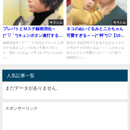
キスシム
キスシム
プレバトとＭステ録画消化～
ネコのぬいぐるみとニカちゃん
(*ˊ▽ ` *)キュンボタン連打するの
可愛すぎる～～(*ˊ艸`*)♡【10万
可愛いな(*ˊ艸`*)
円でできるかな】
録画消化中～(*ˊ▽ ` *) 今日はプレバトとＭ
本日の【10万円でできるかな】は１００
ステを見ました～(*≧∀≦) 予選Ａブロッ
０円ガチャ(*≧∀≦) はぁ～～～ニカちゃん
ク、強かったなぁ～(ˊ∀`;)ｗ 千ちゃんもみ
めちゃくちゃ可愛かった～～～(*ﾉД`*)
っ...
6000円とい...
人気記事一覧
まだデータがありません。
スポンサーリンク