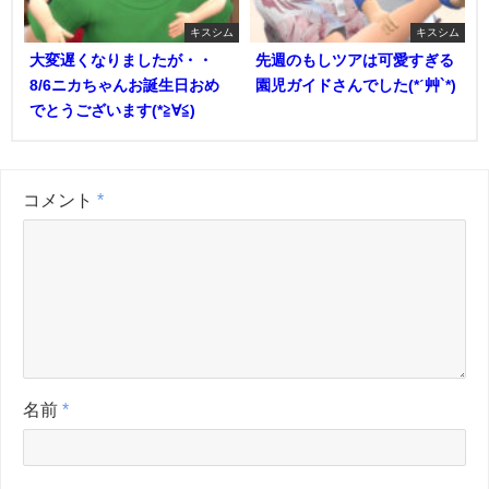
キスシム
キスシム
大変遅くなりましたが・・
先週のもしツアは可愛すぎる
8/6ニカちゃんお誕生日おめ
園児ガイドさんでした(*ˊ艸`*)
でとうございます(*≧∀≦)
コメント
*
名前
*