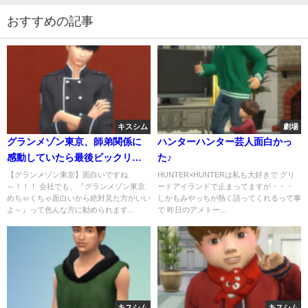
おすすめの記事
キスシム
劇場
グランメゾン東京、師弟関係に
ハンターハンター芸人面白かっ
感動していたら最後ビックリし
た♪
たぁ(*≧艸≦)でも黒い祥平くん素
【グランメゾン東京】面白いですね
HUNTER×HUNTERは私も大好きで グリ
～！！！ 会社でも、『グランメゾン東京
ードアイランドで止まってますが・・・
敵(*ˊД`*)
めちゃくちゃ面白いから絶対見た方がいい
しかもみやっちが熱く語ってくれるって事
よ～』って色んな方に勧められます...
で 昨日のアメトー...
キスシム
キスシム