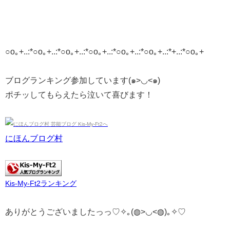
○o｡+..:*○o｡+..:*○o｡+..:*○o｡+..:*○o｡+..:*○o｡+..:*+..:*○o｡+
ブログランキング参加しています(๑>◡<๑)
ポチッしてもらえたら泣いて喜びます！
にほんブログ村
Kis-My-Ft2ランキング
ありがとうございましたっっ♡✧｡(◍>◡<◍)｡✧♡