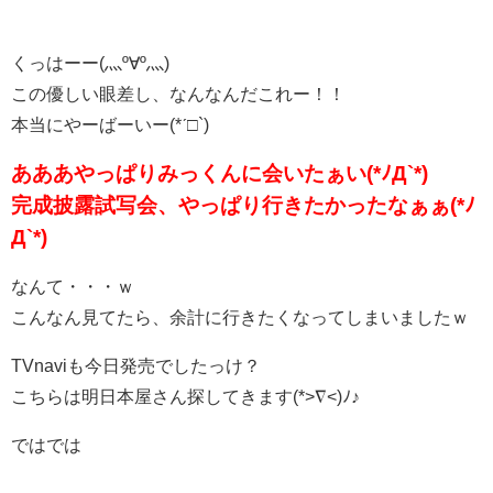
くっはーー(灬º∀º灬)
この優しい眼差し、なんなんだこれー！！
本当にやーばーいー(*ˊ□`)
あああやっぱりみっくんに会いたぁい(*ﾉД`*)
完成披露試写会、やっぱり行きたかったなぁぁ(*ﾉ
Д`*)
なんて・・・ｗ
こんなん見てたら、余計に行きたくなってしまいましたｗ
TVnaviも今日発売でしたっけ？
こちらは明日本屋さん探してきます(*>∇<)ﾉ♪
ではでは