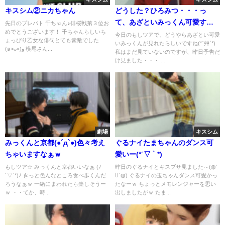
キスシム②ニカちゃん
どうした？ひろみつ・・・っ
て、あざといみっくん可愛すぎ
先日のプレバト 千ちゃん♪俳桜戦第３位お
めでとうございます！ 千ちゃんらしいち
天使すぎーすきー(*ˊ﹃`*)
今日のもしツアで、どうやらあざとい可愛
ょっぴり乙女な俳句とても素敵でした
いみっくんが見れたらしいですね(*ˊ艸`*)
(๑˃̵ᴗ˂̵)و 横尾さん...
私はまだ見ていないのですが、昨日予告だ
け見ました・・・ ...
劇場
キスシム
みっくんと京都(●´д`●)色々考え
ぐるナイたまちゃんのダンス可
ちゃいますなぁｗ
愛いー(*ˊ▽ ` *)
もしツア☆ みっくんと京都いいなぁ (ﾉ
昨日のぐるナイとキスブサ見ました～(◍ˊ
´▽`*)ﾉ きっと色んなところ食べ歩くんだ
ꇴ`◍) ぐるナイの玉ちゃんダンス可愛かっ
ろうなぁｗ 一緒にまわれたら楽しそうー
たなーｗ ちょっとメモレンジャーを思い
ｗ ・・てか、時...
出しましたがｗ たま...