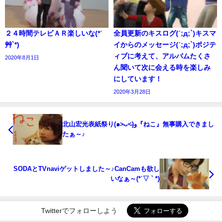
２４時間テレビＡＲ楽しいな(*ˊ
全員更新のキスログ(ˊ;д;`)キスマ
艸`*)
イからのメッセージ(ˊ;д;`)ポジテ
ィブに考えて、アルバムたくさ
2020年8月1日
ん聞いて次に会える時を楽しみ
にしています！
2020年3月28日
北山宏光表紙祭り(๑˃̵ᴗ˂̵)و『ねこ』無事購入できまし
たぁ～♪
SODAとTVnaviゲットしました～♪CanCamも欲し
いなぁ～(*ˊ▽ ` *)
Twitterでフォローしよう