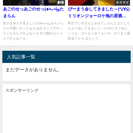
劇場
キスマイ
あごのせっあごのせっ(๑˃̵ᴗ˂̵)وた
ぴーまう会してきました～(*≧∀≦)
まらん
ミリオンジョーロケ地の居酒屋
さんにも行ってきました～(◍ˊꇴ
皆さまＭステ見ましたか(๑˃̵ᴗ˂̵)و めちゃく
昨日でいずさんとみきてぃさんとまたして
ちゃ可愛いかったぁｗ あれライブでやっ
もオフ会してきました～(*≧∀≦) オフ会と
`◍)
てくれるんですよね？ｗ 生で観れちゃう
いうか、ぴーまう会？ｗいや、ぴーまう撮
んですよね？ｗ...
影会？ｗｗ またして...
人気記事一覧
まだデータがありません。
スポンサーリンク