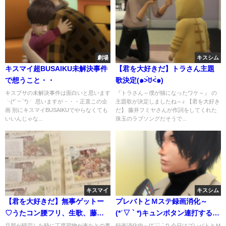
劇場
キスシム
キスマイ超BUSAIKU未解決事件
【君を大好きだ】トラさん主題
で想うこと・・
歌決定(๑˃́ꇴ˂̀๑)
キスブサの未解決事件は面白いと思います
『トラさん～僕が猫になったワケ～』 の
╰(*´︶`*)╯ 思いますが・・・正直この企
主題歌が決定しましたね～♪ 【君を大好き
画 別にキスマイBUSAIKUでやらなくても
だ】 藤井フミヤさんが作詞をしてくれた
いいんじゃな...
珠玉のラブソングだそうで...
キスマイ
キスシム
【君を大好きだ】無事ゲットー
プレバトとＭステ録画消化～
♡うたコン腰フリ、生歌、藤北
(*ˊ▽ ` *)キュンボタン連打するの
やっばい(*ˊ艸`*)♡
可愛いな(*ˊ艸`*)
旦那が帰宅した時に丁度荷物が来たとの事
録画消化中～(*ˊ▽ ` *) 今日はプレバトとＭ