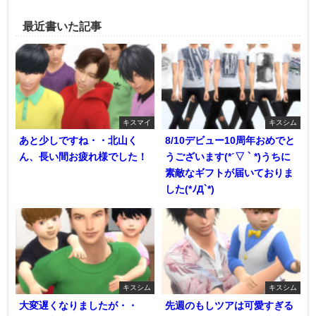
最近書いた記事
キスマイ
キスシム
あと少しですね・・北山く
8/10デビュー10周年おめでと
ん、長い間お疲れ様でした！
うございます(*ˊ▽ ` *)うちに
素敵なギフトが届いておりま
した(*ﾉД`*)
キスシム
キスシム
大変遅くなりましたが・・
先週のもしツアは可愛すぎる