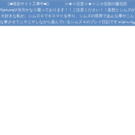
□■現在サイト工事中■□ ☆★☆注意☆★☆ニカ北担の藤北狂
٩(๑•̀ω•́๑)۶当方かなり腐っております！！ご注意ください！！妄想とシムズが
大好きな私が、シムズ４でキスマイを作り、シムズの世界であんな事やこん
な事させてニヤニヤしながら遊んでいるシムズ４のプレイ日記ですｗ(๑˃̵ᴗ˂̵)و