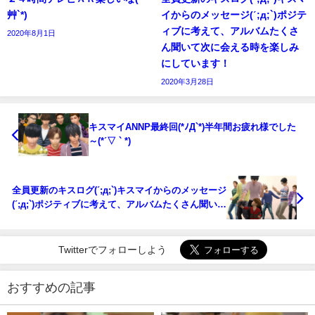
艸`*)
イからのメッセージ(ˊ;д;`)ポジテ
ィブに考えて、アルバムたくさ
2020年8月1日
ん聞いて次に会える時を楽しみ
にしています！
2020年3月28日
キスマイANNP最終回(*ﾉД`*)半年間お疲れ様でした
～(*ˊ▽ ` *)
全員更新のキスログ(ˊ;д;`)キスマイからのメッセージ
(ˊ;д;`)ポジティブに考えて、アルバムたくさん聞いて
次に会える時を楽しみにしています！
Twitterでフォローしよう
おすすめの記事