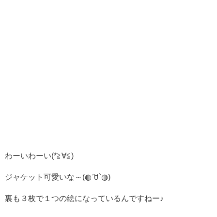
わーいわーい(*≧∀≦)
ジャケット可愛いな～(◍ˊꇴ`◍)
裏も３枚で１つの絵になっているんですねー♪