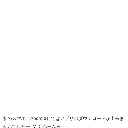
私のスマホ（Android）ではアプリのダウンロードが出来ま
せんでしたー(-∀-`; )ちーんｗ