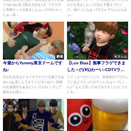
で Kis-my-ft2【君を大好きだ】 フラゲ日
ステを見ました～(*≧∀≦) 予選Ａブロッ
に無事ゲット出来ましたぁ～(*≧∀≦) やっ
ク、強かったなぁ～(ˊ∀`;)ｗ 千ちゃんもみ
たぁ～あ...
っ...
劇場
キスシム
今週からYummy東京ドームです
【Luv Bias】無事フラゲできま
ね♪
した～(*≧∀≦)わーい♪CDTVライ
ブライブも素敵でした(*ˊ艸`*)
行かれる方はドキドキワクワクの週ですね
ツイッターのＴＬにて、皆様本日フラゲし
(๑˃̵ᴗ˂̵)و 楽しんできてくださいねー♪ 新曲
ているようだったので いいなぁーヾ(｡>﹏
のお披露目もあるといいですね！ そして
<｡)ﾉﾞなんて思ってみておりましたが うち
藤北もお楽し...
にも...