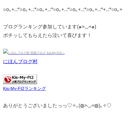
○o｡+..:*○o｡+..:*○o｡+..:*○o｡+..:*○o｡+..:*○o｡+..:*+..:*○o｡+
ブログランキング参加しています(๑>◡<๑)
ポチッしてもらえたら泣いて喜びます！
にほんブログ村
Kis-My-Ft2ランキング
ありがとうございましたっっ♡✧｡(◍>◡<◍)｡✧♡