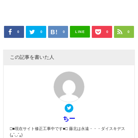
0
0
0
LINE
0
0
この記事を書いた人
ちー
□■現在サイト修正工事中です■□ 藤北は永遠・・・ダイスキデス
(⁎ˇ◡ˇ⁎)