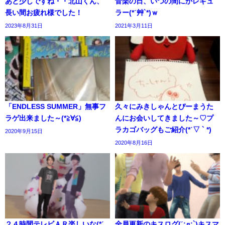
あと少しですね・・北山くん、
音楽の日、いつの間にかレギュ
長い間お疲れ様でした！
ラー(*ˊ艸`*)ｗ
2023年8月31日
2021年3月11日
「ENDLESS SUMMER」無事フ
久々にみきしゃんとぴーまうた
ラゲ出来ました～(*≧∀≦)
んにお会いしてきました～♡プ
ラカゴバッグもご紹介(*ˊ▽ ` *)
2020年9月15日
2020年8月16日
２４時間テレビＡＲ楽しいな(*ˊ
全員更新のキスログ(ˊ;д;`)キスマ