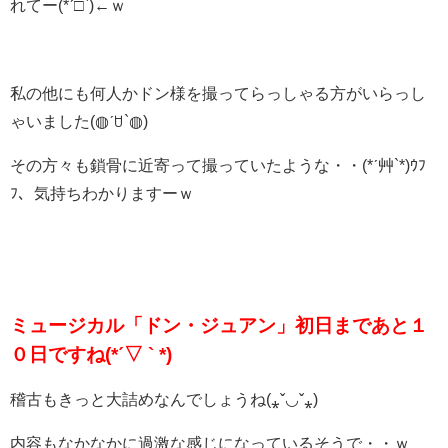
れてー(*ˊ□`)←ｗ
私の他にも何人かドン様を撮ってらっしゃる方がいらっし
ゃいました(◍ˊꇴ`◍)
その方々も鎖骨に近寄って撮っていたような・・(*ˊ艸`*)ｳﾌ
ﾌ、気持ちわかりますーｗ
ミュージカル「ドン・ジュアン」初日まであと１
０日ですね(*ˊ▽ ` *)
稽古もきっと大詰めなんでしょうね(⁎ˇ◡ˇ⁎)
内容もなかなかに過激な感じになっているそうで・・ｗ