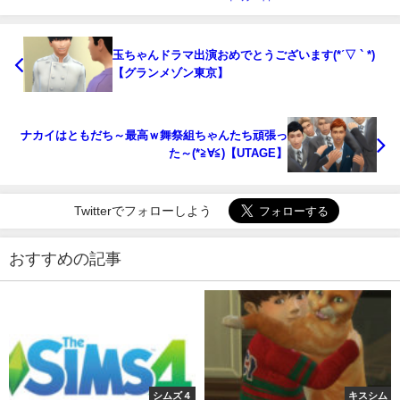
玉ちゃんドラマ出演おめでとうございます(*ˊ▽ ` *)
【グランメゾン東京】
ナカイはともだち～最高ｗ舞祭組ちゃんたち頑張っ
た～(*≧∀≦)【UTAGE】
Twitterでフォローしよう
おすすめの記事
シムズ４
キスシム