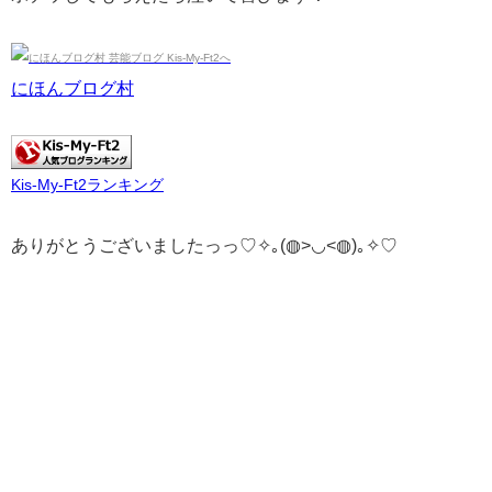
にほんブログ村
Kis-My-Ft2ランキング
ありがとうございましたっっ♡✧｡(◍>◡<◍)｡✧♡