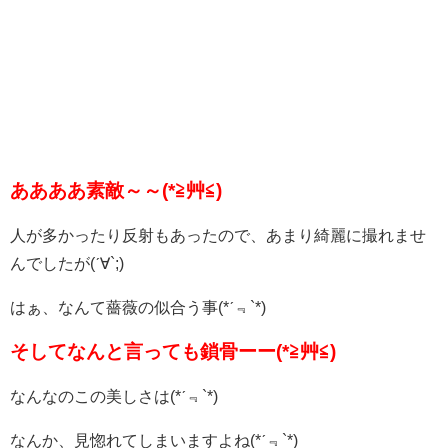
ああああ素敵～～(*≧艸≦)
人が多かったり反射もあったので、あまり綺麗に撮れませ
んでしたが(ˊ∀`;)
はぁ、なんて薔薇の似合う事(*ˊ﹃`*)
そしてなんと言っても鎖骨ーー(*≧艸≦)
なんなのこの美しさは(*ˊ﹃`*)
なんか、見惚れてしまいますよね(*ˊ﹃`*)