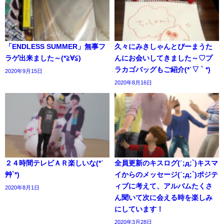
「ENDLESS SUMMER」無事フ
久々にみきしゃんとぴーまうた
ラゲ出来ました～(*≧∀≦)
んにお会いしてきました～♡プ
ラカゴバッグもご紹介(*ˊ▽ ` *)
2020年9月15日
2020年8月16日
２４時間テレビＡＲ楽しいな(*ˊ
全員更新のキスログ(ˊ;д;`)キスマ
艸`*)
イからのメッセージ(ˊ;д;`)ポジテ
ィブに考えて、アルバムたくさ
2020年8月1日
ん聞いて次に会える時を楽しみ
にしています！
2020年3月28日