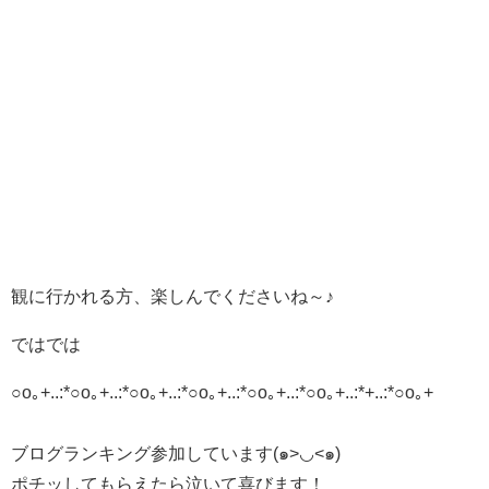
観に行かれる方、楽しんでくださいね～♪
ではでは
○o｡+..:*○o｡+..:*○o｡+..:*○o｡+..:*○o｡+..:*○o｡+..:*+..:*○o｡+
ブログランキング参加しています(๑>◡<๑)
ポチッしてもらえたら泣いて喜びます！