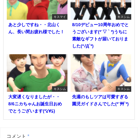
キスマイ
キスシム
あと少しですね・・北山く
8/10デビュー10周年おめでと
ん、長い間お疲れ様でした！
うございます(*ˊ▽ ` *)うちに
素敵なギフトが届いておりま
した(*ﾉД`*)
キスシム
キスシム
大変遅くなりましたが・・
先週のもしツアは可愛すぎる
8/6ニカちゃんお誕生日おめ
園児ガイドさんでした(*ˊ艸`*)
でとうございます(*≧∀≦)
コメント
*