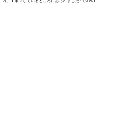
方、工事？しているところにおられました～(*≧∀≦)