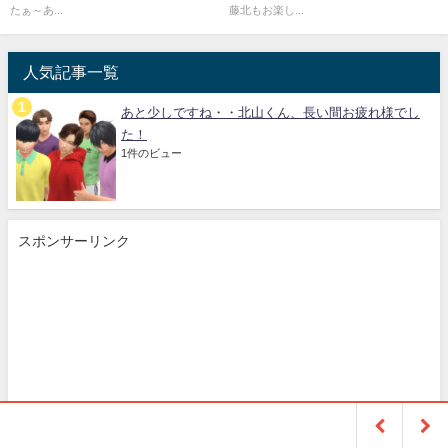
たぁ～あ...
藤北もお楽し...
人気記事一覧
あと少しですね・・北山くん、長い間お疲れ様でし
た！
1件のビュー
スポンサーリンク