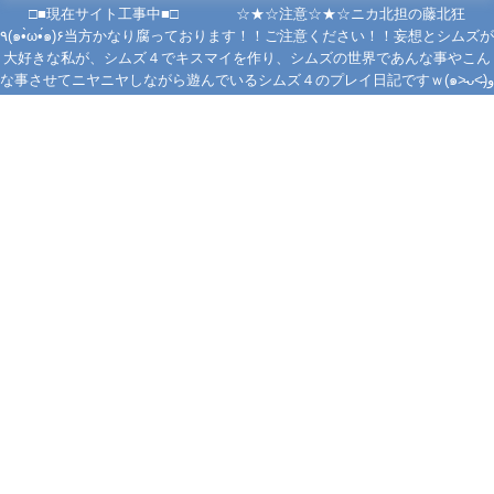
□■現在サイト工事中■□ ☆★☆注意☆★☆ニカ北担の藤北狂
٩(๑•̀ω•́๑)۶当方かなり腐っております！！ご注意ください！！妄想とシムズが
大好きな私が、シムズ４でキスマイを作り、シムズの世界であんな事やこん
な事させてニヤニヤしながら遊んでいるシムズ４のプレイ日記ですｗ(๑˃̵ᴗ˂̵)و