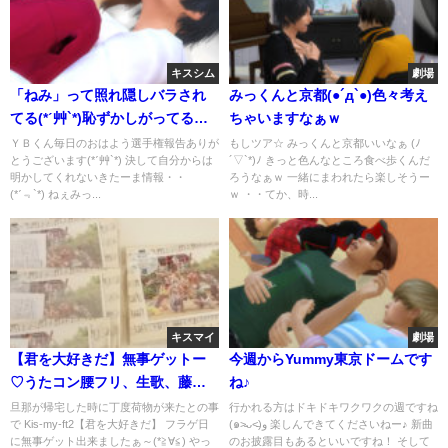
キスシム
劇場
「ねみ」って照れ隠しバラされ
みっくんと京都(●´д`●)色々考え
てる(*ˊ艸`*)恥ずかしがってるの
ちゃいますなぁｗ
可愛すぎるんじゃー(*ﾉД`*)5/23
ＹＢくん毎日のおはよう選手権報告ありが
もしツア☆ みっくんと京都いいなぁ (ﾉ
とうございます(*ˊ艸`*) 決して自分からは
´▽`*)ﾉ きっと色んなところ食べ歩くんだ
はキスの日
明かしてくれないきたーま情報・・
ろうなぁｗ 一緒にまわれたら楽しそうー
(*ˊ﹃`*) ねぇみっ...
ｗ ・・てか、時...
キスマイ
劇場
【君を大好きだ】無事ゲットー
今週からYummy東京ドームです
♡うたコン腰フリ、生歌、藤北
ね♪
やっばい(*ˊ艸`*)♡
旦那が帰宅した時に丁度荷物が来たとの事
行かれる方はドキドキワクワクの週ですね
で Kis-my-ft2【君を大好きだ】 フラゲ日
(๑˃̵ᴗ˂̵)و 楽しんできてくださいねー♪ 新曲
に無事ゲット出来ましたぁ～(*≧∀≦) やっ
のお披露目もあるといいですね！ そして