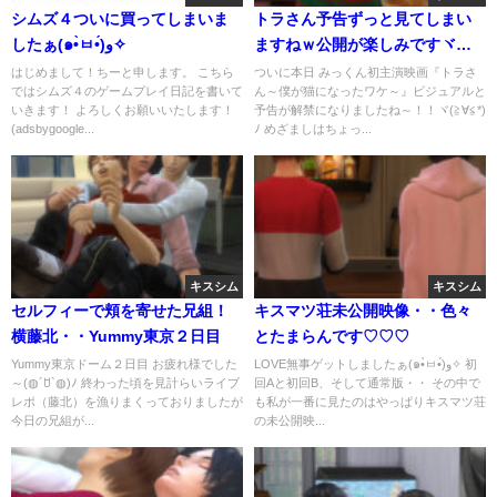
シムズ４ついに買ってしまいま
トラさん予告ずっと見てしまい
したぁ(๑•̀ㅂ•́)و✧
ますねｗ公開が楽しみですヾ
(≧∀≦*)ﾉ
はじめまして！ちーと申します。 こちら
ついに本日 みっくん初主演映画『トラさ
ではシムズ４のゲームプレイ日記を書いて
ん～僕が猫になったワケ～』ビジュアルと
いきます！ よろしくお願いいたします！
予告が解禁になりましたね～！！ヾ(≧∀≦*)
(adsbygoogle...
ﾉ めざましはちょっ...
キスシム
キスシム
セルフィーで頬を寄せた兄組！
キスマツ荘未公開映像・・色々
横藤北・・Yummy東京２日目
とたまらんです♡♡♡
Yummy東京ドーム２日目 お疲れ様でした
LOVE無事ゲットしましたぁ(๑•̀ㅂ•́)و✧ 初
～(◍´ꇴ`◍)ﾉ 終わった頃を見計らいライブ
回Aと初回B、そして通常版・・ その中で
レポ（藤北）を漁りまくっておりましたが
も私が一番に見たのはやっぱりキスマツ荘
今日の兄組が...
の未公開映...