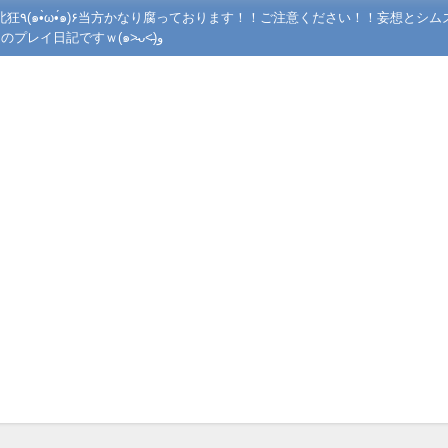
ズの世界で
あんな事やこんな事させてニヤニヤしながら遊んでいるシムズ４のプレイ日記ですｗ(๑˃̵ᴗ˂̵)و