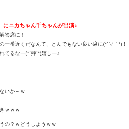
』にニカちゃん千ちゃんが出演♪
解答席に！
一番近くだなんて、とんでもない良い席に(*ˊ▽ ` *)！
るなー(*ˊ艸`*)嬉しー♪
ないか～ｗ
きｗｗｗ
うの？ｗどうしようｗｗ