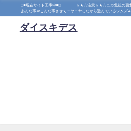
□■現在サイト工事中■□ ☆★☆注意☆★☆ニカ北担の藤北狂٩(๑•̀ω•́๑)۶当方かなり腐っております！！ご注意ください！！妄想とシムズが大好きな私が、シムズ４でキスマイを作り、シム
ダイスキデス