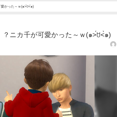
た～ｗ(๑˃́ꇴ˂̀๑)
ニカ千が可愛かった～ｗ(๑˃́ꇴ˂̀๑)