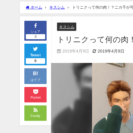
ホーム
キスシム
トリニクって何の肉！？ニカ千が可愛かっ
キスシム
シェア
0
トリニクって何の肉！？
2019年4月9日
2019年4月9日
Tweet
0
B!
はてブ
Pocket
Feedly