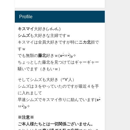
Profile
キスマイ
大好き(｡☌ᴗ☌｡)
シムズ
も大好きな主婦ですｗ
キスマイは全員大好きですが特に
ニカ北
担で
すｗ
でも無類の
藤北
好きｗ(๑•̀ㅂ•́)و✧
ちょっとした藤北を見つけてはギャーギャー
騒いでます（きもいｗ）
そしてシムズも大好き（*'∀'人）
シムズは３をやっていたのですが最近４を手
に入れまして
早速シムズでキスマイ作りに励んでいます(๑•̀
ㅂ•́)و✧
※注意※
ご本人様たちとは一切関係ございません。