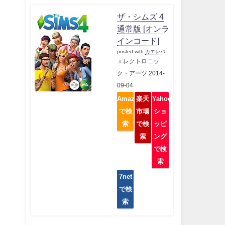
ザ・シムズ 4
通常版 [オンラ
インコード]
posted with
カエレバ
エレクトロニッ
ク・アーツ 2014-
09-04
Amazon
楽天
Yahoo
で検
市場
ショ
索
で検
ッピ
索
ング
で検
索
7net
で検
索