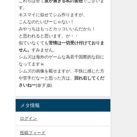
これらは全て
度が過ぎる私の妄想
でございま
す。
キスマイに似せてシム作りますが、
こんなのたいぴーじゃない！
みやっちはもっとカッコいいんだから！
と思われると思います、が・・
似ていなくても
苦情は一切受け付けておりま
せん。
すみません。
シムズは海外のゲームな為若干国際的な顔に
なってますｗ
シムズの画像を載せますが、不快に感じた方
や苦手だなーと思った方は、
回れ右してくだ
さいねー
(◍´͈ꈊ`͈◍)
メタ情報
ログイン
投稿フィード