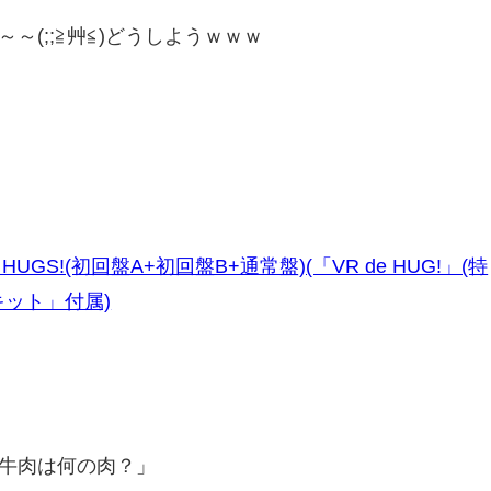
～(;;≧艸≦)どうしようｗｗｗ
UGS!(初回盤A+初回盤B+通常盤)(「VR de HUG!」(特
キット」付属)
牛肉は何の肉？」