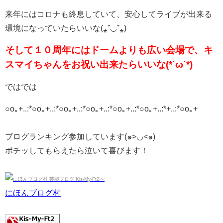
来年にはコロナも終息していて、安心してライブが出来る
環境になっていたらいいな(⁎ˇ◡ˇ⁎)
そして１０周年にはドームよりも広い会場で、キ
スマイちゃんをお祝い出来たらいいな(*ˊω`*)
ではでは
○o｡+..:*○o｡+..:*○o｡+..:*○o｡+..:*○o｡+..:*○o｡+..:*+..:*○o｡+
ブログランキング参加しています(๑>◡<๑)
ポチッしてもらえたら泣いて喜びます！
にほんブログ村