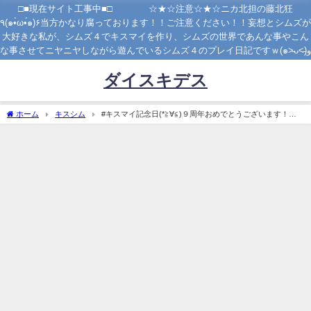
□■現在サイト工事中■□ ☆★☆注意☆★☆ニカ北担の藤北狂
٩(๑•̀ω•́๑)۶当方かなり腐っております！！ご注意ください！！妄想とシムズが
大好きな私が、シムズ４でキスマイを作り、シムズの世界であんな事やこん
な事させてニヤニヤしながら遊んでいるシムズ４のプレイ日記ですｗ(๑˃̵ᴗ˂̵)و
ダイスキデス
ホーム
キスシム
#キスマイ記念日(*≧∀≦)９周年おめでとうございます！１
０周年も応援していきます