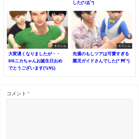
した(*ﾉД`*)
キスシム
キスシム
大変遅くなりましたが・・
先週のもしツアは可愛すぎる
8/6ニカちゃんお誕生日おめ
園児ガイドさんでした(*ˊ艸`*)
でとうございます(*≧∀≦)
コメント
*