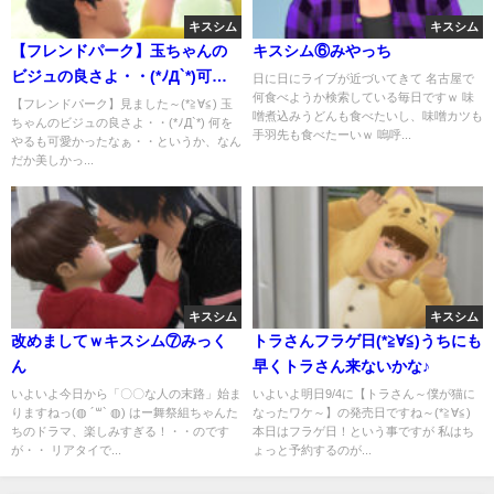
キスシム
キスシム
【フレンドパーク】玉ちゃんの
キスシム⑥みやっち
ビジュの良さよ・・(*ﾉД`*)可愛
日に日にライブが近づいてきて 名古屋で
何食べようか検索している毎日ですｗ 味
かった～・・というか美しかっ
【フレンドパーク】見ました～(*≧∀≦) 玉
噌煮込みうどんも食べたいし、味噌カツも
ちゃんのビジュの良さよ・・(*ﾉД`*) 何を
た(*≧艸≦)ｗｗ
手羽先も食べたーいｗ 嗚呼...
やるも可愛かったなぁ・・というか、なん
だか美しかっ...
キスシム
キスシム
改めましてｗキスシム⑦みっく
トラさんフラゲ日(*≧∀≦)うちにも
ん
早くトラさん来ないかな♪
いよいよ今日から「〇〇な人の末路」始ま
いよいよ明日9/4に【トラさん～僕が猫に
りますねっ(◍ ´꒳` ◍) はー舞祭組ちゃんた
なったワケ～】の発売日ですね～(*≧∀≦)
ちのドラマ、楽しみすぎる！・・のです
本日はフラゲ日！という事ですが 私はち
が・・ リアタイで...
ょっと予約するのが...