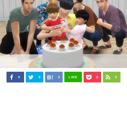
0
0
0
LINE
0
0