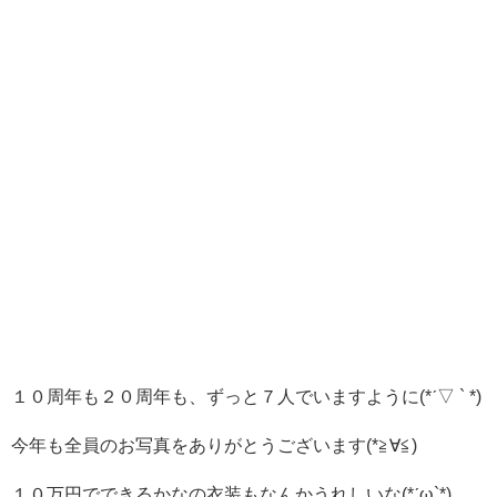
１０周年も２０周年も、ずっと７人でいますように(*ˊ▽ ` *)
今年も全員のお写真をありがとうございます(*≧∀≦)
１０万円でできるかなの衣装もなんかうれしいな(*ˊω`*)