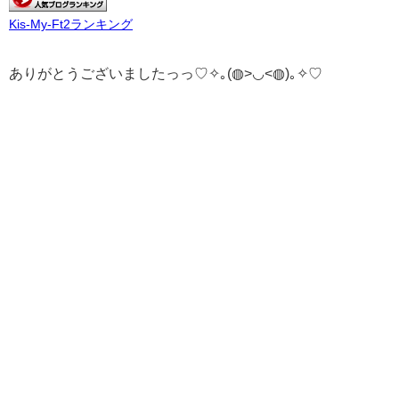
Kis-My-Ft2ランキング
ありがとうございましたっっ♡✧｡(◍>◡<◍)｡✧♡