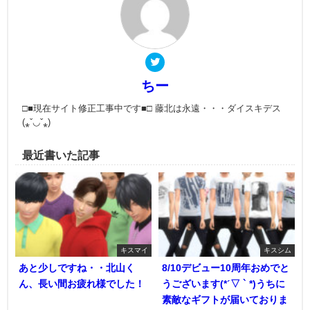
ちー
□■現在サイト修正工事中です■□ 藤北は永遠・・・ダイスキデス
(⁎ˇ◡ˇ⁎)
最近書いた記事
キスマイ
キスシム
あと少しですね・・北山く
8/10デビュー10周年おめでと
ん、長い間お疲れ様でした！
うございます(*ˊ▽ ` *)うちに
素敵なギフトが届いておりま