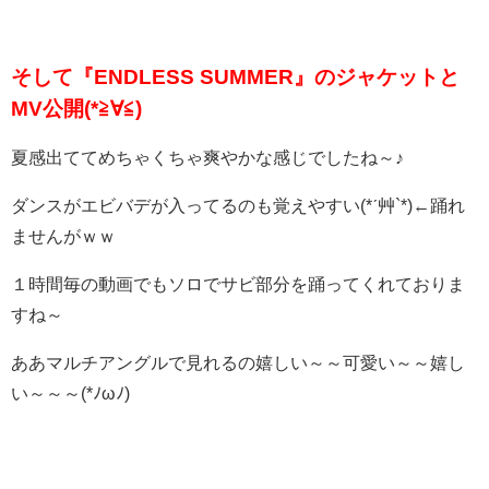
そして『ENDLESS SUMMER』のジャケットと
MV公開(*≧∀≦)
夏感出ててめちゃくちゃ爽やかな感じでしたね～♪
ダンスがエビバデが入ってるのも覚えやすい(*ˊ艸`*)←踊れ
ませんがｗｗ
１時間毎の動画でもソロでサビ部分を踊ってくれておりま
すね～
ああマルチアングルで見れるの嬉しい～～可愛い～～嬉し
い～～～(*ﾉωﾉ)