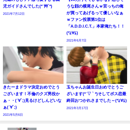
児ガイドさんでした(*ˊ艸`*)
うな顔の横尾さんｗ宮っちの俺
が買ってあげるって優しいなぁ
2021年7月12日
ｗファン投票第1位は
「A.D.D.I.C.T.」本家俺たち！！
(*≧∀≦)
2021年6月7日
きたーまドラマ決定おめでとう
玉ちゃんお誕生日おめでとうご
ございます！不倫のクズ男役か
ざいます(*ˊ▽ ` *)そしてボス恋最
ぁ・・(ˊ∀`;)見るけどしんどいな
終回おつかれさまでした～(*≧∀≦)
ぁ(ˊ∀`;)
2021年3月17日
2021年5月6日