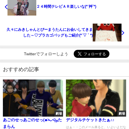
２４時間テレビＡＲ楽しいな(*ˊ艸`*)
久々にみきしゃんとぴーまうたんにお会いしてきま
した～♡プラカゴバッグもご紹介(*ˊ▽ ` *)
Twitterでフォローしよう
おすすめの記事
劇場
劇場
あごのせっあごのせっ(๑˃̵ᴗ˂̵)وた
デジタルチケットきたぁ♪♪
まらん
はぁ・・このメール来ると、いよいよだな