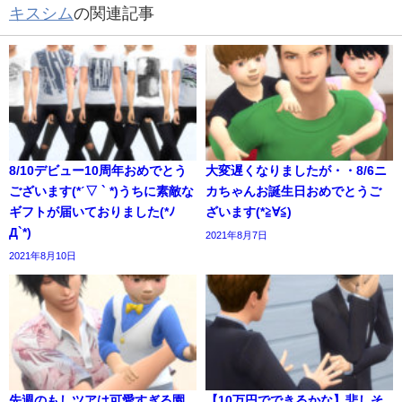
キスシム
の関連記事
8/10デビュー10周年おめでとう
大変遅くなりましたが・・8/6ニ
ございます(*ˊ▽ ` *)うちに素敵な
カちゃんお誕生日おめでとうご
ギフトが届いておりました(*ﾉ
ざいます(*≧∀≦)
Д`*)
2021年8月7日
2021年8月10日
先週のもしツアは可愛すぎる園
【10万円でできるかな】悲しそ