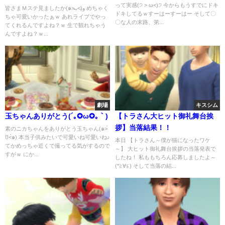
って実感(੭ ˃ ω˂)੭ 今からもうすでにドキ
皆さまＭステ見ましたか(๑˃̵ᴗ˂̵)و めちゃく
ドキしてるｗすーはーすーはー そして〇
ちゃ可愛いかったぁｗ あれライブでやっ
〇な人の末路、第...
てくれるんですよね？ｗ 生で観れちゃう
んですよね？ｗ...
劇場
キスシム
玉ちゃんありがとう(´｡✪ω✪｡｀)
【トラさん大ヒット御礼舞台挨
拶】当落結果！！
素のニカちゃんをありがとう玉ちゃん(๑˃́
ꇴ˂̀๑) 本当子供みたいで可愛いね可愛いね♪
本日 【トラさん～僕が猫になったワケ
てかめっちゃ近くで撮ってる気がするので
～】 大ヒット御礼舞台挨拶の当落発表で
すがｗ にか...
したね！ 私ももちろん応募しましたよ～
(*≧∀≦) そして当落の結...