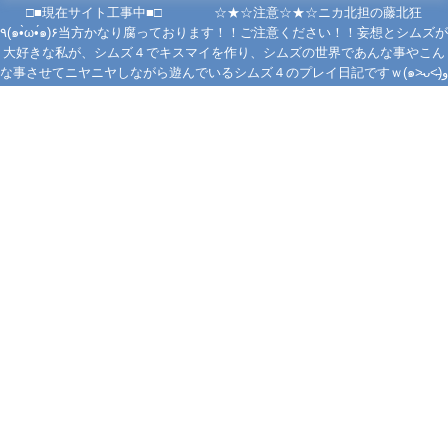
□■現在サイト工事中■□ ☆★☆注意☆★☆ニカ北担の藤北狂
٩(๑•̀ω•́๑)۶当方かなり腐っております！！ご注意ください！！妄想とシムズが
大好きな私が、シムズ４でキスマイを作り、シムズの世界であんな事やこん
な事させてニヤニヤしながら遊んでいるシムズ４のプレイ日記ですｗ(๑˃̵ᴗ˂̵)و