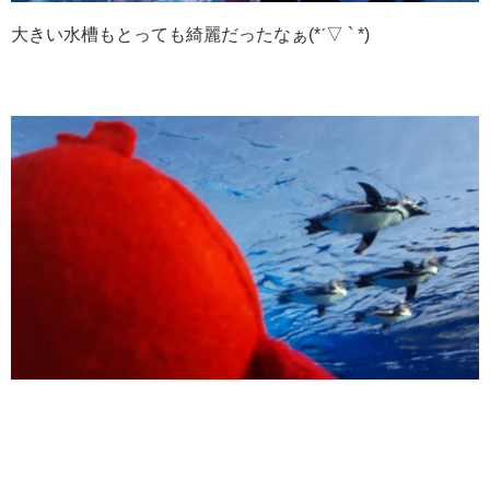
大きい水槽もとっても綺麗だったなぁ(*ˊ▽ ` *)