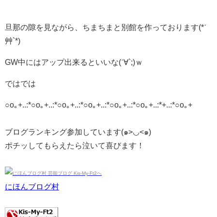
旦那の隙を見ながら、ちまちまと別館を作っております(*ˊ
艸`*)
GW中にはアップ出来るといいな(ˊ∀`;)ｗ
ではでは
○o｡+..:*○o｡+..:*○o｡+..:*○o｡+..:*○o｡+..:*○o｡+..:*+..:*○o｡+
ブログランキング参加しています(๑>◡<๑)
ポチッしてもらえたら泣いて喜びます！
にほんブログ村