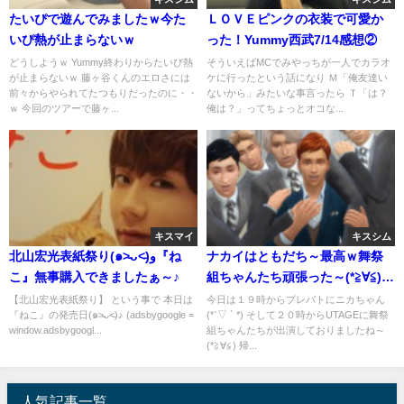
たいぴで遊んでみましたｗ今た
ＬＯＶＥピンクの衣装で可愛か
いぴ熱が止まらないｗ
った！Yummy西武7/14感想②
どうしようｗ Yummy終わりからたいぴ熱
そういえばMCでみやっちが一人でカラオ
が止まらないｗ 藤ヶ谷くんのエロさには
ケに行ったという話になり Ｍ「俺友達い
前々からやられてたつもりだったのに・・
ないから」みたいな事言ったら Ｔ「は？
ｗ 今回のツアーで藤ヶ...
俺は？」ってちょっとオコな...
キスマイ
キスシム
北山宏光表紙祭り(๑˃̵ᴗ˂̵)و『ね
ナカイはともだち～最高ｗ舞祭
こ』無事購入できましたぁ～♪
組ちゃんたち頑張った～(*≧∀≦)
【UTAGE】
【北山宏光表紙祭り】 という事で 本日は
今日は１９時からプレバトにニカちゃん
『ねこ』の発売日(๑˃̵ᴗ˂̵)♪ (adsbygoogle =
(*ˊ▽ ` *) そして２０時からUTAGEに舞祭
window.adsbygoogl...
組ちゃんたちが出演しておりましたね～
(*≧∀≦) 帰...
人気記事一覧