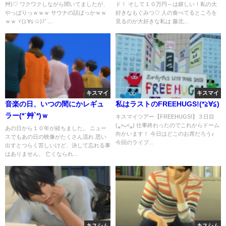
艸)♡ ワクワクしながら聞いてましたが、
ド！ そして１０万円～は嬉しい！私の大
やっぱりっｗｗｗ サウナの話ばっかｗｗ
好きなもぐみつ♡ 人の食べてるところを
ｗｗヾ(≧∀≦☆)ﾌﾞ...
見るのが大好きな私は 藤北...
キスマイ
キスマイ
音楽の日、いつの間にかレギュ
私はラストのFREEHUGS!(*≧∀≦)
ラー(*ˊ艸`*)ｗ
キスマイツアー【FREEHUGS!】３日目
(⁎˃ᴗ˂⁎) 仕事終わったのでこれからドーム
あの日から１０年が経ちました。 ニュー
向かいます！ 今日はどこのお席だろう♪
スでもあの日の映像がたくさん流れ 思い
今回のライブ...
出すとつらく苦しいけど、決して忘れる事
はありません。 亡くなられ...
キスシム
キスシム