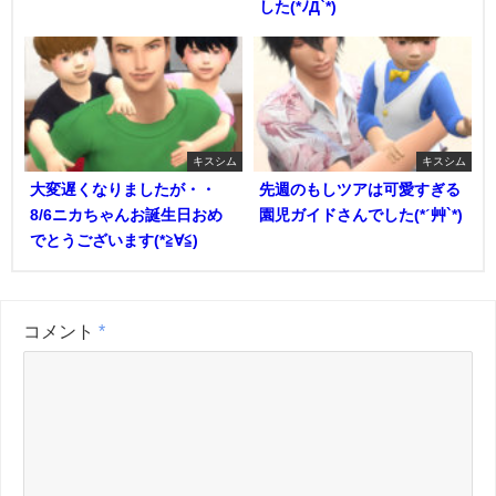
した(*ﾉД`*)
キスシム
キスシム
大変遅くなりましたが・・
先週のもしツアは可愛すぎる
8/6ニカちゃんお誕生日おめ
園児ガイドさんでした(*ˊ艸`*)
でとうございます(*≧∀≦)
コメント
*