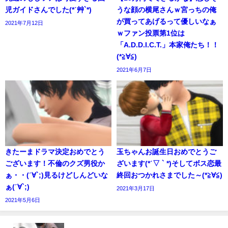
児ガイドさんでした(*ˊ艸`*)
うな顔の横尾さんｗ宮っちの俺
が買ってあげるって優しいなぁ
2021年7月12日
ｗファン投票第1位は
「A.D.D.I.C.T.」本家俺たち！！
(*≧∀≦)
2021年6月7日
きたーまドラマ決定おめでとう
玉ちゃんお誕生日おめでとうご
ございます！不倫のクズ男役か
ざいます(*ˊ▽ ` *)そしてボス恋最
ぁ・・(ˊ∀`;)見るけどしんどいな
終回おつかれさまでした～(*≧∀≦)
ぁ(ˊ∀`;)
2021年3月17日
2021年5月6日