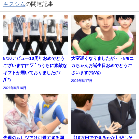
キスシム
の関連記事
8/10デビュー10周年おめでとう
大変遅くなりましたが・・8/6ニ
ございます(*ˊ▽ ` *)うちに素敵な
カちゃんお誕生日おめでとうご
ギフトが届いておりました(*ﾉ
ざいます(*≧∀≦)
Д`*)
2021年8月7日
2021年8月10日
先週のもしツアは可愛すぎる園
【10万円でできるかな】悲しそ