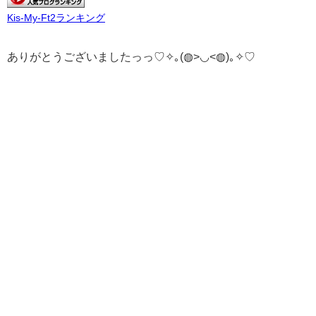
Kis-My-Ft2ランキング
ありがとうございましたっっ♡✧｡(◍>◡<◍)｡✧♡