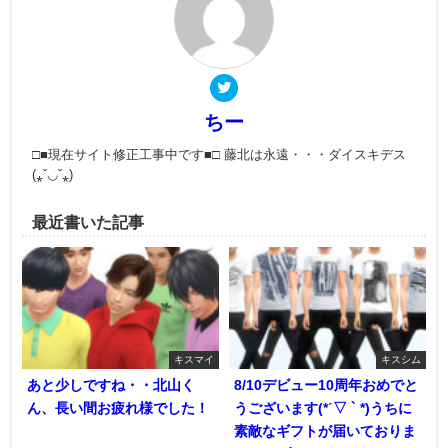
ちー
□■現在サイト修正工事中です■□ 藤北は永遠・・・ダイスキデス
(⁎ˇ◡ˇ⁎)
最近書いた記事
キスマイ
キスシム
あと少しですね・・北山く
8/10デビュー10周年おめでと
ん、長い間お疲れ様でした！
うございます(*ˊ▽ ` *)うちに
素敵なギフトが届いておりま