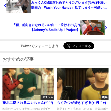
みっくんCM出演おめでとうございます(*≧∀≦)手洗い
動画の「Wash Your Hands」見てしまう～可愛い～
(*ˊ艸`*)
「種」前向きになれるいい曲・・泣ける(*ﾉД`*)
【Johnny’s Smile Up ! Project】
Twitterでフォローしよう
おすすめの記事
キスシム
劇場
藤北に愛されるニカちゃん(*ˊᵕˋ*)
もぐみつが好きすぎる(●´艸｀●)
昨日のキスラジは半年ぶりのニカ北(´∀`
朝見ました！見れましたよぉ～渋谷のボー