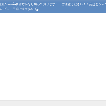
ズの世界で
あんな事やこんな事させてニヤニヤしながら遊んでいるシムズ４のプレイ日記ですｗ(๑˃̵ᴗ˂̵)و