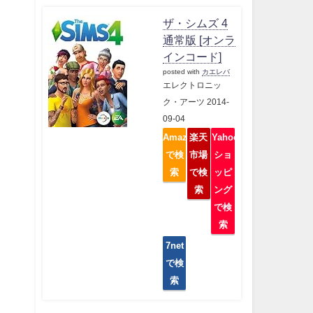
ザ・シムズ 4
通常版 [オンラ
インコード]
posted with
カエレバ
エレクトロニッ
ク・アーツ 2014-
09-04
Amazon
楽天
Yahoo
で検
市場
ショ
索
で検
ッピ
索
ング
で検
索
7net
で検
索