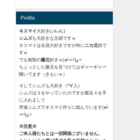
Profile
キスマイ
大好き(｡☌ᴗ☌｡)
シムズ
も大好きな主婦ですｗ
キスマイは全員大好きですが特に
ニカ北
担で
すｗ
でも無類の
藤北
好きｗ(๑•̀ㅂ•́)و✧
ちょっとした藤北を見つけてはギャーギャー
騒いでます（きもいｗ）
そしてシムズも大好き（*'∀'人）
シムズは３をやっていたのですが最近４を手
に入れまして
早速シムズでキスマイ作りに励んでいます(๑•̀
ㅂ•́)و✧
※注意※
ご本人様たちとは一切関係ございません。