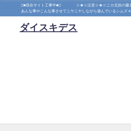
□■現在サイト工事中■□ ☆★☆注意☆★☆ニカ北担の藤北狂٩(๑•̀ω•́๑)۶当方かなり腐っております！！ご注意ください！！妄想とシムズが大好きな私が、シムズ４でキスマイを作り、シム
ダイスキデス