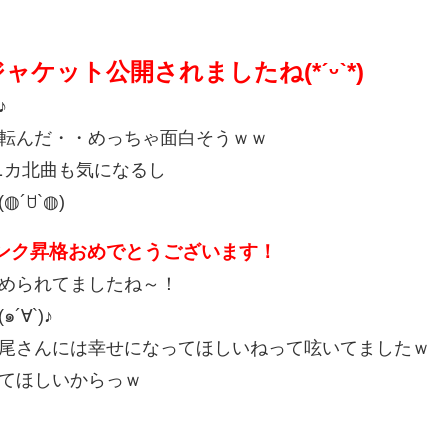
ケット公開されましたね(*ˊᵕˋ*)
♪
転んだ・・めっちゃ面白そうｗｗ
ニカ北曲も気になるし
´ꇴ`◍)
ンク昇格おめでとうございます！
められてましたね～！
∀`)♪
尾さんには幸せになってほしいねって呟いてましたｗ
てほしいからっｗ