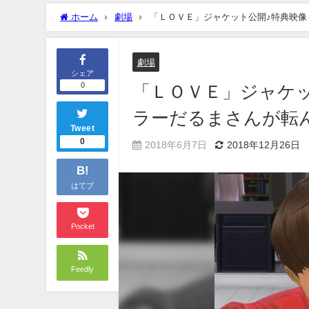
ホーム
劇場
「ＬＯＶＥ」ジャケット公開♪特典映像も気
劇場
シェア
0
「ＬＯＶＥ」ジャケット
ラーだるまさんが転
Tweet
0
2018年6月7日
2018年12月26日
B!
はてブ
Pocket
Feedly