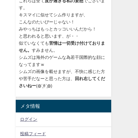
これらは全て
度が過ぎる私の妄想
でございま
す。
キスマイに似せてシム作りますが、
こんなのたいぴーじゃない！
みやっちはもっとカッコいいんだから！
と思われると思います、が・・
似ていなくても
苦情は一切受け付けておりま
」
せん。
すみません。
シムズは海外のゲームな為若干国際的な顔に
なってますｗ
シムズの画像を載せますが、不快に感じた方
や苦手だなーと思った方は、
回れ右してくだ
さいねー
(◍´͈ꈊ`͈◍)
メタ情報
ログイン
投稿フィード