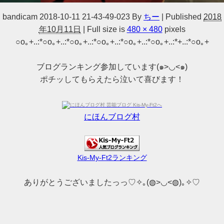
bandicam 2018-10-11 21-43-49-023
By
ちー
|
Published
2018
年10月11日
|
Full size is
480 × 480
pixels
○o｡+..:*○o｡+..:*○o｡+..:*○o｡+..:*○o｡+..:*○o｡+..:*+..:*○o｡+
ブログランキング参加しています(๑>◡<๑)
ポチッしてもらえたら泣いて喜びます！
にほんブログ村
Kis-My-Ft2ランキング
ありがとうございましたっっ♡✧｡(◍>◡<◍)｡✧♡