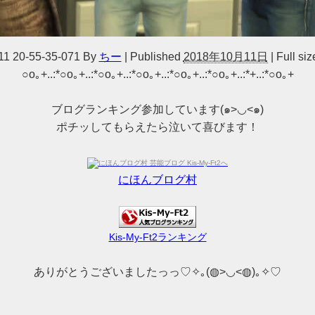
11 20-55-35-071
By
ちー
|
Published
2018年10月11日
|
Full siz
○o｡+..:*○o｡+..:*○o｡+..:*○o｡+..:*○o｡+..:*○o｡+..:*+..:*○o｡+
ブログランキング参加しています(๑>◡<๑)
ポチッしてもらえたら泣いて喜びます！
にほんブログ村
Kis-My-Ft2ランキング
ありがとうございましたっっ♡✧｡(◍>◡<◍)｡✧♡