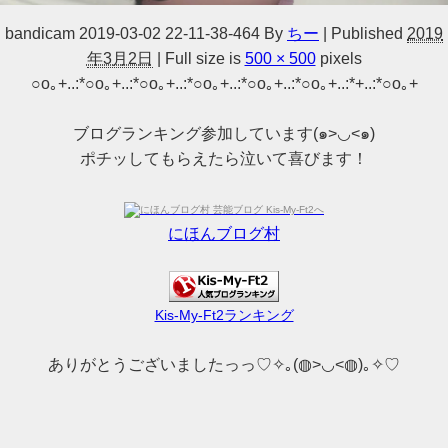
bandicam 2019-03-02 22-11-38-464
By
ちー
|
Published
2019
年3月2日
|
Full size is
500 × 500
pixels
○o｡+..:*○o｡+..:*○o｡+..:*○o｡+..:*○o｡+..:*○o｡+..:*+..:*○o｡+
ブログランキング参加しています(๑>◡<๑)
ポチッしてもらえたら泣いて喜びます！
にほんブログ村
Kis-My-Ft2ランキング
ありがとうございましたっっ♡✧｡(◍>◡<◍)｡✧♡