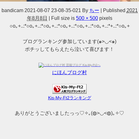
bandicam 2021-08-07 23-08-35-021
By
ちー
|
Published
2021
年8月8日
|
Full size is
500 × 500
pixels
○o｡+..:*○o｡+..:*○o｡+..:*○o｡+..:*○o｡+..:*○o｡+..:*+..:*○o｡+
ブログランキング参加しています(๑>◡<๑)
ポチッしてもらえたら泣いて喜びます！
にほんブログ村
Kis-My-Ft2ランキング
ありがとうございましたっっ♡✧｡(◍>◡<◍)｡✧♡