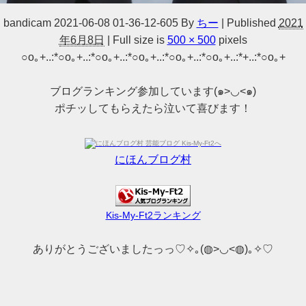
bandicam 2021-06-08 01-36-12-605
By
ちー
|
Published
2021
年6月8日
|
Full size is
500 × 500
pixels
○o｡+..:*○o｡+..:*○o｡+..:*○o｡+..:*○o｡+..:*○o｡+..:*+..:*○o｡+
ブログランキング参加しています(๑>◡<๑)
ポチッしてもらえたら泣いて喜びます！
にほんブログ村
Kis-My-Ft2ランキング
ありがとうございましたっっ♡✧｡(◍>◡<◍)｡✧♡