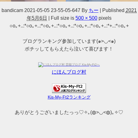
bandicam 2021-05-05 23-55-05-647
By
ちー
|
Published
2021
年5月6日
|
Full size is
500 × 500
pixels
○o｡+..:*○o｡+..:*○o｡+..:*○o｡+..:*○o｡+..:*○o｡+..:*+..:*○o｡+
ブログランキング参加しています(๑>◡<๑)
ポチッしてもらえたら泣いて喜びます！
にほんブログ村
Kis-My-Ft2ランキング
ありがとうございましたっっ♡✧｡(◍>◡<◍)｡✧♡