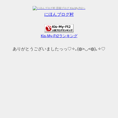
にほんブログ村
Kis-My-Ft2ランキング
ありがとうございましたっっ♡✧｡(◍>◡<◍)｡✧♡