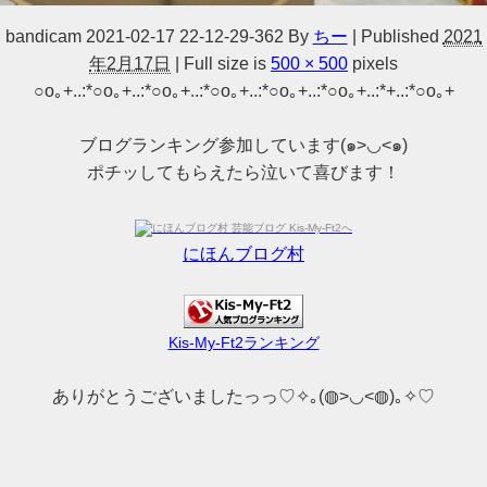
bandicam 2021-02-17 22-12-29-362
By
ちー
|
Published
2021
年2月17日
|
Full size is
500 × 500
pixels
○o｡+..:*○o｡+..:*○o｡+..:*○o｡+..:*○o｡+..:*○o｡+..:*+..:*○o｡+
ブログランキング参加しています(๑>◡<๑)
ポチッしてもらえたら泣いて喜びます！
にほんブログ村
Kis-My-Ft2ランキング
ありがとうございましたっっ♡✧｡(◍>◡<◍)｡✧♡