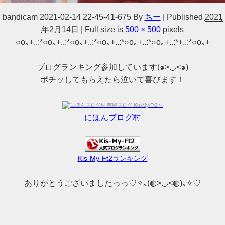
bandicam 2021-02-14 22-45-41-675
By
ちー
|
Published
2021
年2月14日
|
Full size is
500 × 500
pixels
○o｡+..:*○o｡+..:*○o｡+..:*○o｡+..:*○o｡+..:*○o｡+..:*+..:*○o｡+
ブログランキング参加しています(๑>◡<๑)
ポチッしてもらえたら泣いて喜びます！
にほんブログ村
Kis-My-Ft2ランキング
ありがとうございましたっっ♡✧｡(◍>◡<◍)｡✧♡