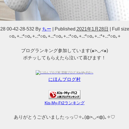
28 00-42-28-532
By
ちー
|
Published
2021年1月28日
|
Full size
○o｡+..:*○o｡+..:*○o｡+..:*○o｡+..:*○o｡+..:*○o｡+..:*+..:*○o｡+
ブログランキング参加しています(๑>◡<๑)
ポチッしてもらえたら泣いて喜びます！
にほんブログ村
Kis-My-Ft2ランキング
ありがとうございましたっっ♡✧｡(◍>◡<◍)｡✧♡