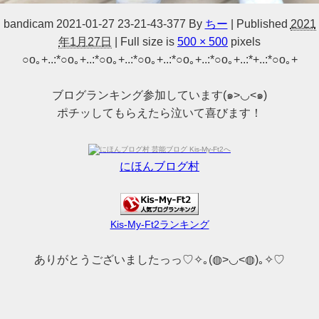
bandicam 2021-01-27 23-21-43-377
By
ちー
|
Published
2021
年1月27日
|
Full size is
500 × 500
pixels
○o｡+..:*○o｡+..:*○o｡+..:*○o｡+..:*○o｡+..:*○o｡+..:*+..:*○o｡+
ブログランキング参加しています(๑>◡<๑)
ポチッしてもらえたら泣いて喜びます！
にほんブログ村
Kis-My-Ft2ランキング
ありがとうございましたっっ♡✧｡(◍>◡<◍)｡✧♡