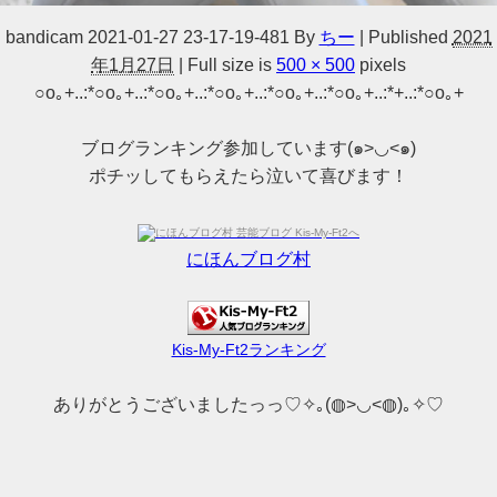
bandicam 2021-01-27 23-17-19-481
By
ちー
|
Published
2021
年1月27日
|
Full size is
500 × 500
pixels
○o｡+..:*○o｡+..:*○o｡+..:*○o｡+..:*○o｡+..:*○o｡+..:*+..:*○o｡+
ブログランキング参加しています(๑>◡<๑)
ポチッしてもらえたら泣いて喜びます！
にほんブログ村
Kis-My-Ft2ランキング
ありがとうございましたっっ♡✧｡(◍>◡<◍)｡✧♡