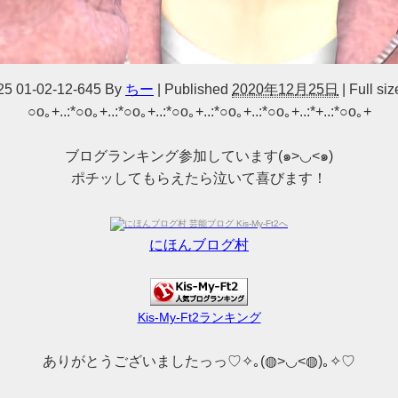
25 01-02-12-645
By
ちー
|
Published
2020年12月25日
|
Full siz
○o｡+..:*○o｡+..:*○o｡+..:*○o｡+..:*○o｡+..:*○o｡+..:*+..:*○o｡+
ブログランキング参加しています(๑>◡<๑)
ポチッしてもらえたら泣いて喜びます！
にほんブログ村
Kis-My-Ft2ランキング
ありがとうございましたっっ♡✧｡(◍>◡<◍)｡✧♡