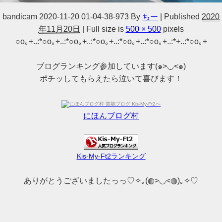
bandicam 2020-11-20 01-04-38-973
By
ちー
|
Published
2020
年11月20日
|
Full size is
500 × 500
pixels
○o｡+..:*○o｡+..:*○o｡+..:*○o｡+..:*○o｡+..:*○o｡+..:*+..:*○o｡+
ブログランキング参加しています(๑>◡<๑)
ポチッしてもらえたら泣いて喜びます！
にほんブログ村
Kis-My-Ft2ランキング
ありがとうございましたっっ♡✧｡(◍>◡<◍)｡✧♡