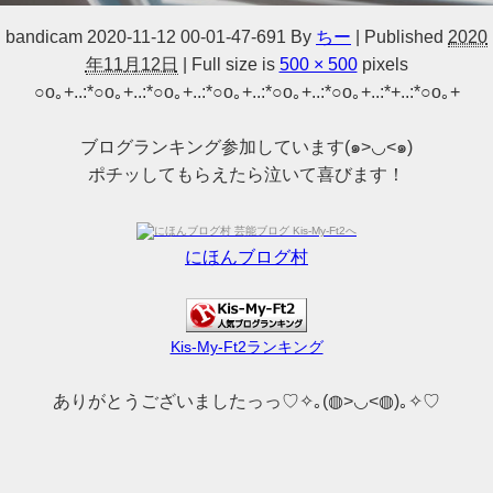
bandicam 2020-11-12 00-01-47-691
By
ちー
|
Published
2020
年11月12日
|
Full size is
500 × 500
pixels
○o｡+..:*○o｡+..:*○o｡+..:*○o｡+..:*○o｡+..:*○o｡+..:*+..:*○o｡+
ブログランキング参加しています(๑>◡<๑)
ポチッしてもらえたら泣いて喜びます！
にほんブログ村
Kis-My-Ft2ランキング
ありがとうございましたっっ♡✧｡(◍>◡<◍)｡✧♡