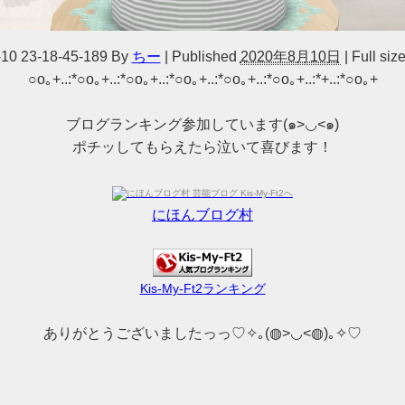
10 23-18-45-189
By
ちー
|
Published
2020年8月10日
|
Full size
○o｡+..:*○o｡+..:*○o｡+..:*○o｡+..:*○o｡+..:*○o｡+..:*+..:*○o｡+
ブログランキング参加しています(๑>◡<๑)
ポチッしてもらえたら泣いて喜びます！
にほんブログ村
Kis-My-Ft2ランキング
ありがとうございましたっっ♡✧｡(◍>◡<◍)｡✧♡