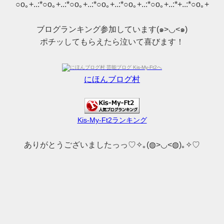
○o｡+..:*○o｡+..:*○o｡+..:*○o｡+..:*○o｡+..:*○o｡+..:*+..:*○o｡+
ブログランキング参加しています(๑>◡<๑)
ポチッしてもらえたら泣いて喜びます！
にほんブログ村
Kis-My-Ft2ランキング
ありがとうございましたっっ♡✧｡(◍>◡<◍)｡✧♡