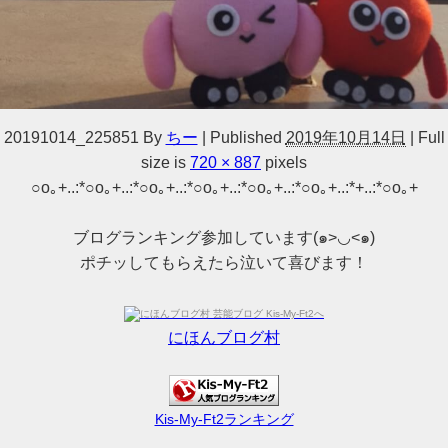
20191014_225851
By
ちー
|
Published
2019年10月14日
|
Full
size is
720 × 887
pixels
○o｡+..:*○o｡+..:*○o｡+..:*○o｡+..:*○o｡+..:*○o｡+..:*+..:*○o｡+
ブログランキング参加しています(๑>◡<๑)
ポチッしてもらえたら泣いて喜びます！
にほんブログ村
Kis-My-Ft2ランキング