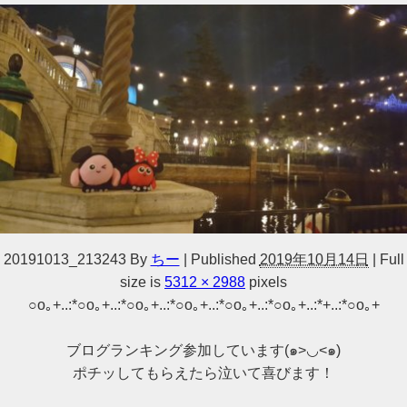
20191013_213243
By
ちー
|
Published
2019年10月14日
|
Full
size is
5312 × 2988
pixels
○o｡+..:*○o｡+..:*○o｡+..:*○o｡+..:*○o｡+..:*○o｡+..:*+..:*○o｡+
ブログランキング参加しています(๑>◡<๑)
ポチッしてもらえたら泣いて喜びます！