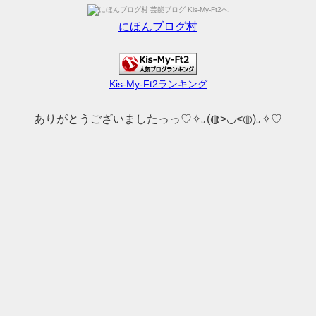
にほんブログ村
Kis-My-Ft2ランキング
ありがとうございましたっっ♡✧｡(◍>◡<◍)｡✧♡