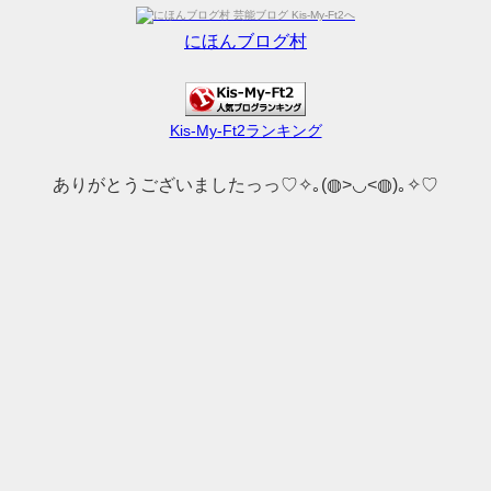
にほんブログ村
Kis-My-Ft2ランキング
ありがとうございましたっっ♡✧｡(◍>◡<◍)｡✧♡