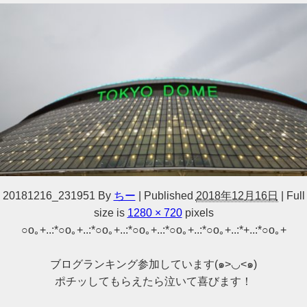
20181216_231951
By
ちー
|
Published
2018年12月16日
|
Full
size is
1280 × 720
pixels
○o｡+..:*○o｡+..:*○o｡+..:*○o｡+..:*○o｡+..:*○o｡+..:*+..:*○o｡+
ブログランキング参加しています(๑>◡<๑)
ポチッしてもらえたら泣いて喜びます！