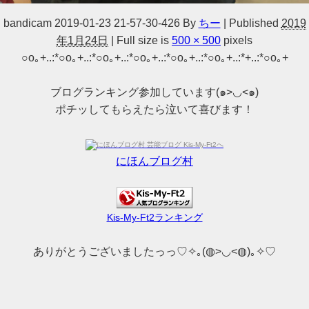
bandicam 2019-01-23 21-57-30-426
By
ちー
|
Published
2019
年1月24日
|
Full size is
500 × 500
pixels
○o｡+..:*○o｡+..:*○o｡+..:*○o｡+..:*○o｡+..:*○o｡+..:*+..:*○o｡+
ブログランキング参加しています(๑>◡<๑)
ポチッしてもらえたら泣いて喜びます！
にほんブログ村
Kis-My-Ft2ランキング
ありがとうございましたっっ♡✧｡(◍>◡<◍)｡✧♡