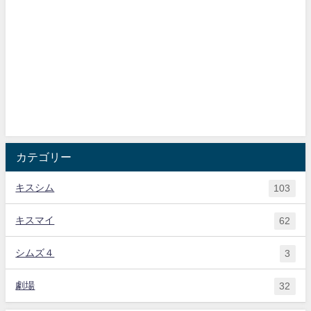
カテゴリー
キスシム
103
キスマイ
62
シムズ４
3
劇場
32