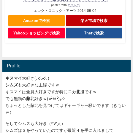
posted with
カエレバ
エレクトロニック・アーツ 2014-09-04
Amazonで検索
楽天市場で検索
Yahooショッピングで検索
7netで検索
Profile
キスマイ
大好き(｡☌ᴗ☌｡)
シムズ
も大好きな主婦ですｗ
キスマイは全員大好きですが特に
ニカ北
担ですｗ
でも無類の
藤北
好きｗ(๑•̀ㅂ•́)و✧
ちょっとした藤北を見つけてはギャーギャー騒いでます（きもい
ｗ）
そしてシムズも大好き（*'∀'人）
シムズは３をやっていたのですが最近４を手に入れまして