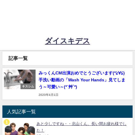
ダイスキデス
記事一覧
みっくんCM出演おめでとうございます(*≧∀≦)
手洗い動画の「Wash Your Hands」見てしま
う～可愛い～(*ˊ艸`*)
キスシム
2020年4月1日
人気記事一覧
あと少しですね・・北山くん、長い間お疲れ様でし
た！