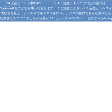
□■現在サイト工事中■□ ☆★☆注意☆★☆ニカ北担の藤北狂
٩(๑•̀ω•́๑)۶当方かなり腐っております！！ご注意ください！！妄想とシムズが
大好きな私が、シムズ４でキスマイを作り、シムズの世界であんな事やこん
な事させてニヤニヤしながら遊んでいるシムズ４のプレイ日記ですｗ(๑˃̵ᴗ˂̵)و