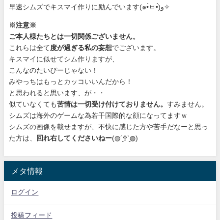
早速シムズでキスマイ作りに励んでいます(๑•̀ㅂ•́)و✧
※注意※
ご本人様たちとは一切関係ございません。
これらは全て
度が過ぎる私の妄想
でございます。
キスマイに似せてシム作りますが、
こんなのたいぴーじゃない！
みやっちはもっとカッコいいんだから！
と思われると思います、が・・
似ていなくても
苦情は一切受け付けておりません。
すみません。
シムズは海外のゲームな為若干国際的な顔になってますｗ
シムズの画像を載せますが、不快に感じた方や苦手だなーと思っ
た方は、
回れ右してくださいねー
(◍´͈ꈊ`͈◍)
メタ情報
ログイン
投稿フィード