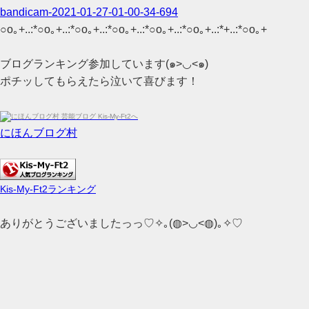
bandicam-2021-01-27-01-00-34-694
○o｡+..:*○o｡+..:*○o｡+..:*○o｡+..:*○o｡+..:*○o｡+..:*+..:*○o｡+
ブログランキング参加しています(๑>◡<๑)
ポチッしてもらえたら泣いて喜びます！
にほんブログ村
Kis-My-Ft2ランキング
ありがとうございましたっっ♡✧｡(◍>◡<◍)｡✧♡