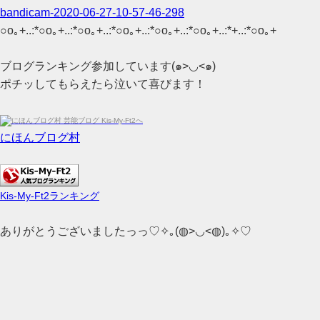
bandicam-2020-06-27-10-57-46-298
○o｡+..:*○o｡+..:*○o｡+..:*○o｡+..:*○o｡+..:*○o｡+..:*+..:*○o｡+
ブログランキング参加しています(๑>◡<๑)
ポチッしてもらえたら泣いて喜びます！
にほんブログ村
Kis-My-Ft2ランキング
ありがとうございましたっっ♡✧｡(◍>◡<◍)｡✧♡