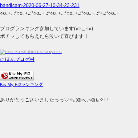
bandicam-2020-06-27-10-34-23-231
○o｡+..:*○o｡+..:*○o｡+..:*○o｡+..:*○o｡+..:*○o｡+..:*+..:*○o｡+
ブログランキング参加しています(๑>◡<๑)
ポチッしてもらえたら泣いて喜びます！
にほんブログ村
Kis-My-Ft2ランキング
ありがとうございましたっっ♡✧｡(◍>◡<◍)｡✧♡