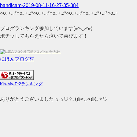
bandicam-2019-08-11-16-27-35-384
○o｡+..:*○o｡+..:*○o｡+..:*○o｡+..:*○o｡+..:*○o｡+..:*+..:*○o｡+
ブログランキング参加しています(๑>◡<๑)
ポチッしてもらえたら泣いて喜びます！
にほんブログ村
Kis-My-Ft2ランキング
ありがとうございましたっっ♡✧｡(◍>◡<◍)｡✧♡