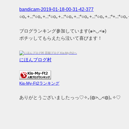
bandicam-2019-01-18-00-31-42-377
○o｡+..:*○o｡+..:*○o｡+..:*○o｡+..:*○o｡+..:*○o｡+..:*+..:*○o｡
ブログランキング参加しています(๑>◡<๑)
ポチッしてもらえたら泣いて喜びます！
にほんブログ村
Kis-My-Ft2ランキング
ありがとうございましたっっ♡✧｡(◍>◡<◍)｡✧♡