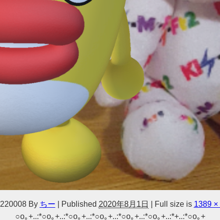
220008
By
ちー
|
Published
2020年8月1日
|
Full size is
1389 ×
○o｡+..:*○o｡+..:*○o｡+..:*○o｡+..:*○o｡+..:*○o｡+..:*+..:*○o｡+