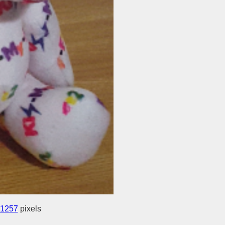
 1257
pixels