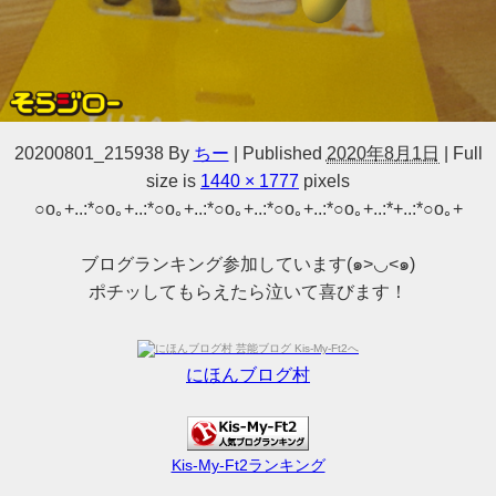
20200801_215938
By
ちー
|
Published
2020年8月1日
|
Full
size is
1440 × 1777
pixels
○o｡+..:*○o｡+..:*○o｡+..:*○o｡+..:*○o｡+..:*○o｡+..:*+..:*○o｡+
ブログランキング参加しています(๑>◡<๑)
ポチッしてもらえたら泣いて喜びます！
にほんブログ村
Kis-My-Ft2ランキング