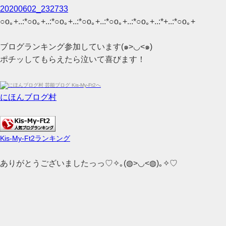
20200602_232733
○o｡+..:*○o｡+..:*○o｡+..:*○o｡+..:*○o｡+..:*○o｡+..:*+..:*○o｡+
ブログランキング参加しています(๑>◡<๑)
ポチッしてもらえたら泣いて喜びます！
にほんブログ村
Kis-My-Ft2ランキング
ありがとうございましたっっ♡✧｡(◍>◡<◍)｡✧♡