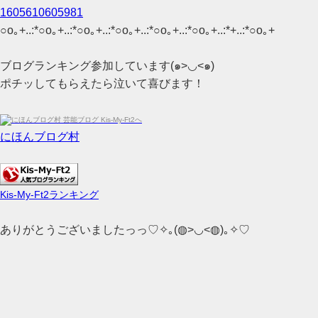
1605610605981
○o｡+..:*○o｡+..:*○o｡+..:*○o｡+..:*○o｡+..:*○o｡+..:*+..:*○o｡+
ブログランキング参加しています(๑>◡<๑)
ポチッしてもらえたら泣いて喜びます！
にほんブログ村
Kis-My-Ft2ランキング
ありがとうございましたっっ♡✧｡(◍>◡<◍)｡✧♡